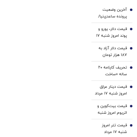
+ خرید
دکتر
آخرین وضعیت
در 4
کرم
1
پرونده ساعدی‌نیا/
قسط
ترمیم
همه اموال منقول و
کننده
قیمت دلار، یورو و
غیرمنقول او،
2
23
پوند امروز شنبه ۱۷
مشمول مصادره قرار
روزه
مرداد 1405/ کاهش
گرفته/ کافه‌های
ساخت!
قیمت دلار آزاد به
قیمت دلار و یورو
3
ساعدی‌نیا رفع
187 هزار تومان
پلمب نشده‌اند/ او
رسید
تا زمان اعلام نتیجه
تحریف کارنامه ۲۰
4
فرجام‌خواهی از
ساله «ساخت
کافه‌داری محروم
سرپناه برای
است
قیمت دینار عراق
کم‌درآمدها» |
5
امروز شنبه ۱۷ مرداد
زیرپوست پرونده باز
1405/ کاهش
«مسکن‌مهر» چه
قیمت بیت‌کوین و
قیمت دینار
6
خبر است؟ | چرا
اتریوم امروز شنبه
پرقدرت‌ترین
۱۷ مرداد ۱۴۰۵/
تسهیلات‌بانکی در
قیمت تتر امروز
افزایش قیمت
7
دهه ۹۰
شنبه ۱۷ مرداد
بیت‌کوین
«مسکن‌مهر» را