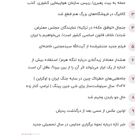
حمله به بیت رهبری/ رییس سازمان هواپیمایی کشوری: کذب
محض است/ اگر چنین گزارشی وجود داشت، خودمان آن را
3
کالابرگ در فروشگاه‌های بزرگ هم قطع شد
اطلاع‌رسانی می‌کردیم
4
جنجال «توافق مکه» در ترکیه/ نمایندگان مجلس معترض
شدند/ خلاف قانون اساسی کشور است/ می‌خواهیم با ایران
وارد جنگ شویم؟/ اردوغان این توافقنامه را با چه مجوزی امضا
5
فیلم جدید منتشرشده از آیت‌الله سیدمجتبی خامنه‌ای
کرد؟
6
هشدار معنادار زیدآبادی درباره تنگه هرمز/ استفاده بیش از
اندازه از یک ابزار می‌تواند اثر آن را از بین ببرد!/ عاقل آن است
که اندیشه کند پایان را
7
جاه‌طلبی‌های خطرناک چین در سایه جنگ‌ ایران و اوکراین |
۲۰۲۷؛ سال سرنوشت‌ساز برای شی جین‌ پینگ | ترامپ کنار زده
می شود؟
8
حال جو بایدن وخیم شد
9
اولین عکس از مسی بعد از درگذشت پدرش
10
خبر تازه درباره نحوه برگزاری مدارس در سال تحصیلی جدید