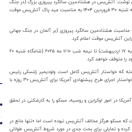
وستی نوشت: آتش‌بس در هشتادمین سالگرد پیروزی بزرگ (در جنگ
جهانی دوم) شروع شد. پیش از این، ‌ رئیس جمهور روسیه شنبه ۳۰ فروردین ۱۴۰۴ به مناسبت عید پاک آتش‌بس موقت
 خبر داد که پوتین به مناسبت هشتادمین سالگرد پیروزی (بر آلمان در جنگ جهانی
راین آتش‌بس موقت اعلام کرد.
بنا بر این گزارش، از نیمه شب ۷-۸ مه (شامگاه چهارشنبه ۱۷ اردیبهشت) تا نیمه شب ۱۰-۱۱ مه ۲۰۲۵ (شامگاه شنبه ۲۰
فته که خواستار آتش‌بس کامل است. ولودیمیر زلنسکی رئیس
جمهور اوکراین چهارشنبه بار دیگر اعلام کرد که همچنان خواستار اجرای طرح پیشنهادی آمریکا برای آتش‌بس ۳۰ روزه با
ریکا در امور اوکراین و روسیه، مسکو را به کارشکنی در تحقق
1
ت که مسکو هرگز مخالف آتش‌بس نبوده است اما «تنها مانع در
2
ض کرده و تمایلی برای بحث جدی در مورد شروط آتش‌بس طولانی