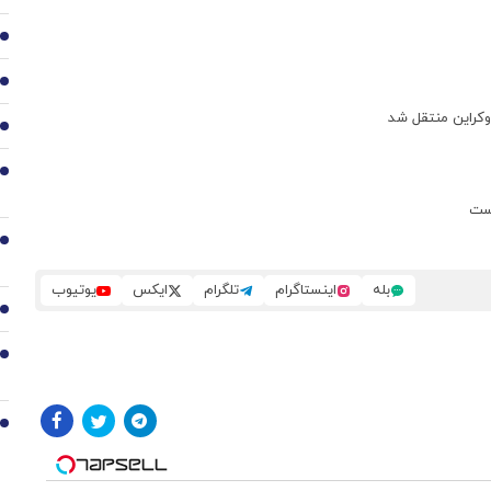
3
4
وکراین منتقل شد
5
6
یست
7
بله
اینستاگرام
تلگرام
ایکس
یوتیوب
8
9
10