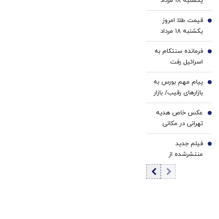
یکشنبه ۱۸ مرداد
نزدیکت!
۱۴۰۵/ افزایش
قیمت طلا امروز
قیمت دلار
3
یکشنبه ۱۸ مرداد
۱۴۰۵
فرمانده سنتکام به
4
اسرائیل رفت
پیام مهم بورس به
5
بازارهای رقیب/ بازار
سرمایه وارد
عکس خاص هدیه
مرحله‌ای جدید از
6
تهرانی در مکانی
رشد می‌شود؟
متفاوت
فیلم جدید
7
منتشرشده از
آیت‌الله سیدمجتبی
خامنه‌ای