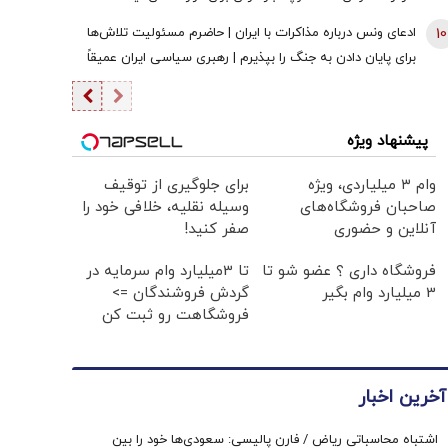
10
ادعای ونس درباره مذاکرات با ایران | حاضرم مسئولیت تلاش‌ها
برای پایان دادن به جنگ را بپذیرم | رهبری سیاسی ایران عمیقاً
دچار اختلاف است | ایرانی‌ها افراد فوق‌العاده دشواری هستند
پیشنهاد ویژه
وام ۳ میلیاردی، ویژه
برای جلوگیری از توقیف
صاحبان فروشگاه‌های
وسیله نقلیه، خلافی خود را
آنلاین و حضوری
صفر کنید!
فروشگاه داری ؟ عضو شو تا
تا 3میلیارد وام سرمایه در
3 میلیارد وام بگیر
گردش فروشندگان =>
فروشگاهت رو ثبت کن
آخرین اخبار
اشتباه محاسباتی ریاض / فارن پالیسی: سعودی‌ها خود را بین