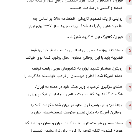
2
فوری/ ۲ انفجار در تنگه هرمز/نفتکش درحال عبور از تنگه بود/
خدمه و کشتی در سلامت هستند
3
روایتی از یک تصمیم تاریخی | قطعنامه 598 بر اساس چه
واقعیت‌هایی پذیرفته شد؟ | پیام تجربه سال 1367 برای ایرانِ
سال 1405
4
فوری/ کالابرگ این ۳ گروه شارژ شد
5
حمله تند روزنامه جمهوری اسلامی به محمدباقر خرازی/ قوه
قضاییه باید با این روحانی معلوم الحال برخورد کند/ بوی خیانت
به مشام می‌رسد
6
رویترز: هشدار شدید ایران به کشورهای عربی، باعث توقف
حمله آمریکا شد | قطر و عربستان از ترامپ خواستند مذاکرات را
از سر بگیرد | زیرساخت‌های حیاتی انرژی هدف قرار خواهند
7
افشای درگیری ترامپ با وزیر جنگ خود در حمله به ایران/
گرفت اگر ...
هگست گفته بود که عملیات نظامی علیه ایران «یک پیروزی‌
سریع و نسبتاً آسان» خواهد بود/ کاخ سفید واکنش نشان داد
8
ابوالفتح: برای ترامپ فرق ندارد در ایران شاه حکومت کند یا
روحانی/ آمریکا به دنبال تغییر حکومت نیست/حمله ایران به
زیرساخت‌های منطقه، کابوس آمریکا بود
9
حمله حسین شریعتمداری به مذاکرات ایران و عمان درباره تنگه
هرمز/ گشودن تنگه کوچه باز ‌کردن برای فرار دشمن نیست؟