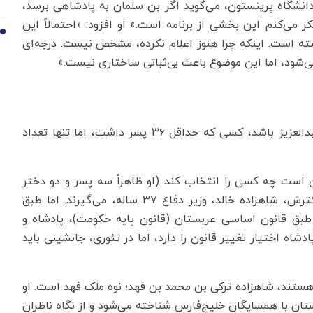
 دانشگاه پرینستون، می‌گوید اگر بن سلمان به پادشاهی برسد،
ر می‌کنم این بخشی از برنامه است.» او افزود: «احتمالاً این
10
ته است. اینکه چرا هنوز اعلام نکرده، مشخص نیست. درجه‌ای
ی‌شود، اما این موضوع باعث بی‌ثباتی ساختاری نیست.»
با توجه به سنت، جانشین باید از نسل مستقیم ملک عبدالعزیز باشد، کسی که حداقل ۳۶ پسر داشت، اما تنها تعداد
کن است چه کسی را انتخاب کند (او ظاهراً سه پسر و دو دختر
خردسال دارد)، برخی انگشت اشاره را به‌سوی برادر کوچکترش، شاهزاده خالد، وزیر دفاع ۳۷ ساله، می‌گیرند. اما طبق
ا طبق قانون اساسی عربستان (قانون پایه حکومت)، پادشاه و
دشاه اختیار تغییر قانون را دارد، اما در تئوری، جانشینی باید
هستند، شاهزاده ترکی بن محمد بن فهد؛ نوه ملک فهد است. او
ستان با همسایگان خلیج‌فارس شناخته می‌شود و از نگاه ناظران