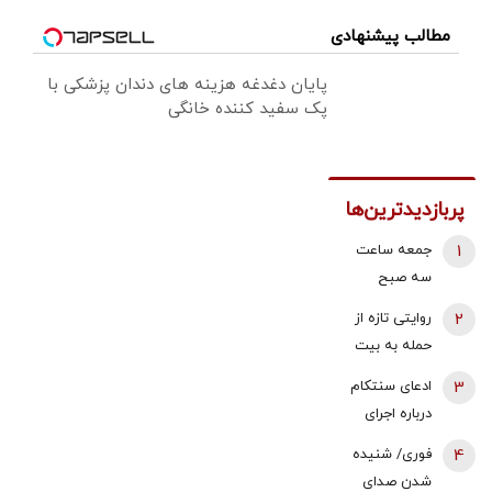
مطالب پیشنهادی
پایان دغدغه هزینه های دندان پزشکی با
پک سفید کننده خانگی
پربازدیدترین‌ها
1
جمعه ساعت
سه صبح
هواپیماها بالای
2
روایتی تازه از
سر بیت رهبری
حمله به بیت
می‌چرخیدند/
رهبری در ۹
3
ادعای سنتکام
شاید ۲۷-۲۸
اسفند/
درباره اجرای
بمب ریختند/
سخنگوی
محاصره دریایی
شیشه های
4
فوری/ شنیده
شورای نگهبان:
علیه ایران/
حوالی خیابان
شدن صدای
صدای انفجار و