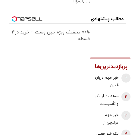
ساخت!!!
مطالب پیشنهادی
70% تخفیف ویژه جین وست + خرید در4
قسطه
پربازدیدترین‌ها
1
خبر مهم درباره
قانون
بازنشستگی /
2
حمله به آرامکو
شرایط جدید
و تأسیسات
بازنشستگی
گازی جبیل/
3
خبر مهم
زنان و مردان
واکنش وزارت
عراقچی از
اعلام شد
انرژی عربستان
مذاکرات
4
یک خبر جعلی
به آتش سوزی