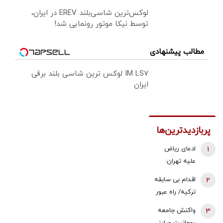
لوکس‌ترین شاسی‌بلند EREV در ایران،
توسط نیکا موتور رونمایی شد!
مطالب پیشنهادی
IM LS7 لوکس ترین شاسی بلند برقی
ایران
پربازدیدترین‌ها
1
ادعای ریاض
علیه تهران:
ایران مسئول
2
اقدام بی سابقه
حمله به
ترکیه/ راه عبور
نفتکش اماراتی
روسیه بسته
3
واکنش جامعه
است
شد