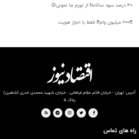
40 درصد سود سالانه❗ از تورم جا نمونی😲
❗❗200 میلیون وام❗❗ فقط با احراز هویت
آدرس: تهران - خیابان قائم مقام فراهانی - خیابان شهید محمدی خدری (شاهین)
پلاک ۵
راه های تماس