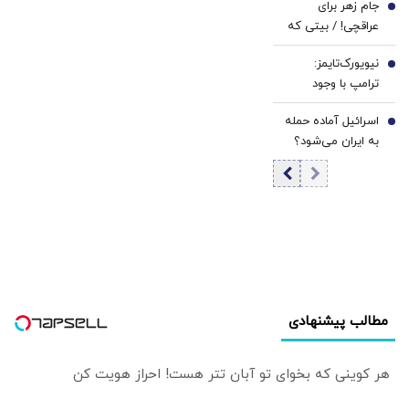
جام زهر برای
دیپلماسی ممکن
5
است
عراقچی! / بیتی که
است
پزشکیان در نشست
نیویورک‌تایمز:
خبری خواند
6
ترامپ با وجود
هشدار ارتش آمریکا
اسرائیل آماده حمله
جنگ با ایران را آغاز
7
به ایران می‌شود؟
کرد
مطالب پیشنهادی
هر کوینی که بخوای تو آبان تتر هست! احراز هویت کن