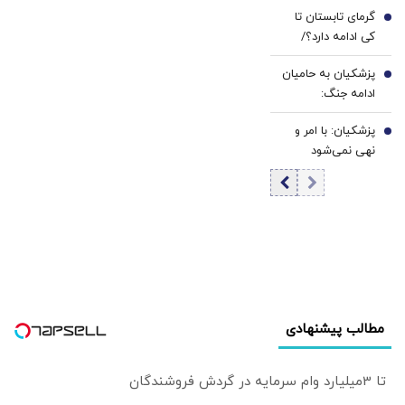
درباره ایران: داستان
گرمای تابستان تا
نزدیک بودن تهران
5
کی ادامه دارد؟/
به بمب اتم
هواشناسی: ۴۰ تا
پروپاگاندا بود
پزشکیان به حامیان
۵۰ روز دیگر گرما در
6
ادامه جنگ:
پیش داریم
همین‌جوری نگویید
پزشکیان: با امر و
بزن/تبعاتش را هم
7
نهی نمی‌شود
باید دید
جامعه را اداره کرد
مطالب پیشنهادی
تا 3میلیارد وام سرمایه در گردش فروشندگان