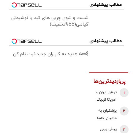
مطالب پیشنهادی
شست و شوی چربی های کبد با نوشیدنی
گیاهی(55%تخفیف)
مطالب پیشنهادی
500$ هدیه به کاربران جدید،ثبت نام کن
پربازدیدترین‌ها
1
توافق ایران و
آمریکا نزدیک
شد؟/ وزیر
2
پزشکیان به
خزانه‌داری
حامیان ادامه
آمریکا از «امروز
جنگ:
3
پیش بینی
یا فردا» گفت