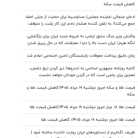
کاهش قیمت سکه
ادعای جنجالی نماینده مجلس/ صداوسیما برای حمایت از جبلی امضا
جمع می‌کند!/ به تلفن کننده هشدار دادم این کار زشت را متوقف
کند/ مگر جمع کردن امضا خرابکاری های هیئت رئیسه را درست
واکنش وزیر جنگ سابق ترامپ به شروط جدید ایران برای بازگشایی
جلوه می دهد؟!
تنگه هرمز/ ایران دست بالا را دارد/ معتقدند که در حال پیروز شدن
هستند و همین‌طور هم هست
زمان دقیق پرداخت معوقات بازنشستگان تامین اجتماعی اعلام شد
کنایه روزنامه جمهوری اسلامی به تندروها/ تیز کردن تیغ دشمن،
تعجیل برای زخمی است که در گردن خودتان خواهد نشست
قیمت طلا و سکه امروز دوشنبه ۱۹ مرداد ۱۴۰۵/کاهش قیمت طلا و
سکه
قیمت طلا ۱۸ عیار امروز دوشنبه ۱۹ مرداد ۱۴۰۵/کاهش قیمت طلا
قیمت طلا امروز دوشنبه ۱۹ مرداد ۱۴۰۵/ کاهش قیمت طلا
ظریف: نگذاریم از دستاوردهای ایران روایت «ذلت» ساخته شود |