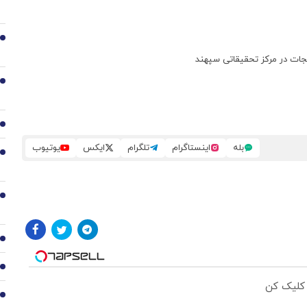
2
نجات در مرکز تحقیقاتی سپهند
3
4
بله
اینستاگرام
تلگرام
ایکس
یوتیوب
5
6
7
8
 کلیک کن
9