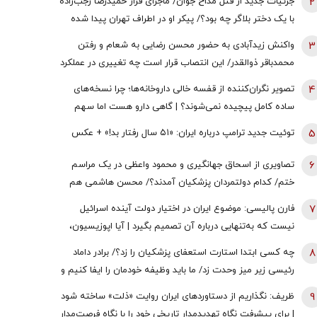
2
جزئیات جدید از قتل مداح جوان/ ماجرای قرار حمیدرضا رجب‌زاده
با یک دختر بلاگر چه بود؟/ پیکر او در اطراف تهران پیدا شده
است
3
واکنش زیدآبادی به حضور محسن رضایی به شعام و رفتن
محمدباقر ذوالقدر/ این انتصاب قرار است چه تغییری در عملکرد
این جایگاه ایجاد کند؟
4
تصویر نگران‌کننده از قفسه خالی داروخانه‌ها؛ چرا نسخه‌های
ساده کامل پیچیده نمی‌شوند؟ | گاهی دارو هست اما سهم
همه نیست!
5
توئیت جدید ترامپ درباره ایران: «۵۱ سال رفتار بد!» + عکس
6
تصاویری از اسحاق جهانگیری و محمود واعظی در یک مراسم
ختم/ کدام دولتمردان پزشکیان آمدند؟/ محسن هاشمی هم
بود+ عکس
7
فارن پالیسی: موضوع ایران در اختیار دولت آینده اسرائیل
نیست که به‌تنهایی درباره آن تصمیم بگیرد | آیا اپوزیسیون،
این بار نتانیاهو را از پای در می‌آورند؟
8
چه کسی ابتدا استارت استعفای پزشکیان را زد؟/ برادر داماد
رئیسی زیر میز وحدت زد/ ما باید وظیفه خودمان را ایفا کنیم و
کاری با رهبر نداشته باشیم!
9
ظریف: نگذاریم از دستاوردهای ایران روایت «ذلت» ساخته شود
| برای پیشرفت نگاه تهدیدمدار تاریخی خود را با نگاه فرصت‌مدار