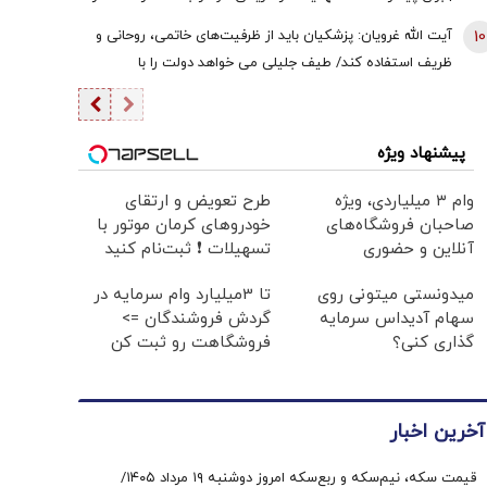
جایگزین کنیم | ضرورت پیوند دوسویه میان دیپلماسی و
10
آیت الله غرویان: پزشکیان باید از ظرفیت‌های خاتمی، روحانی و
توانمندی‌های سیاسی، اقتصادی و نظامی
ظریف استفاده کند/ طیف جلیلی می خواهد دولت را با
شکست مواجه کنند
پیشنهاد ویژه
وام ۳ میلیاردی، ویژه
طرح تعویض و ارتقای
صاحبان فروشگاه‌های
خودروهای کرمان موتور با
آنلاین و حضوری
تسهیلات ❗ ثبت‌نام کنید
میدونستی میتونی روی
تا 3میلیارد وام سرمایه در
سهام آدیداس سرمایه
گردش فروشندگان =>
گذاری کنی؟
فروشگاهت رو ثبت کن
آخرین اخبار
قیمت سکه، نیم‌سکه و ربع‌سکه امروز دوشنبه ۱۹ مرداد ۱۴۰۵/