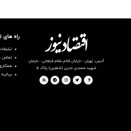
راه های 
تبلیغات
تماس با
آدرس: تهران - خیابان قائم مقام فراهانی - خیابان
همکاری 
شهید محمدی خدری (شاهین) پلاک ۵
بیانیه 