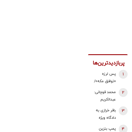
پربازدیدترین‌ها
1
پس لرزه
«توافق مکه»/
ترکیه توضیح
2
محمد قوچانی:
داد: بر علیه
عبدالکریم
ایران نیست
سروش
3
باقر خرازی به
همچنان نسخه
دادگاه ویژه
قناعت و
روحانیت احضار
4
پمپ بنزین
پاکسازی