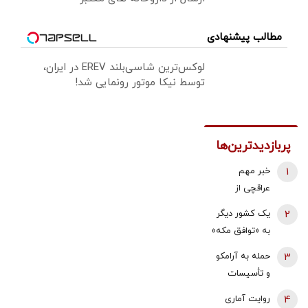
مطالب پیشنهادی
لوکس‌ترین شاسی‌بلند EREV در ایران،
توسط نیکا موتور رونمایی شد!
پربازدیدترین‌ها
1
خبر مهم
عراقچی از
مذاکرات
2
یک کشور دیگر
نیروهای نظامی
به «توافق مکه»
و دریایی ایران و
می پیوندد/
3
حمله به آرامکو
عمان درباره
ترکیه خیال
و تأسیسات
تنگه هرمز
ایران را راحت
گازی جبیل/
4
روایت آماری
کرد