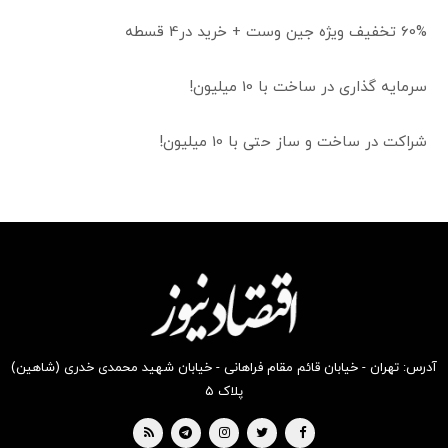
60% تخفیف ویژه جین وست + خرید در4 قسطه
سرمایه گذاری در ساخت با 10 میلیون!
شراکت در ساخت و ساز حتی با 10 میلیون!
آدرس: تهران - خیابان قائم مقام فراهانی - خیابان شهید محمدی خدری (شاهین)
پلاک ۵