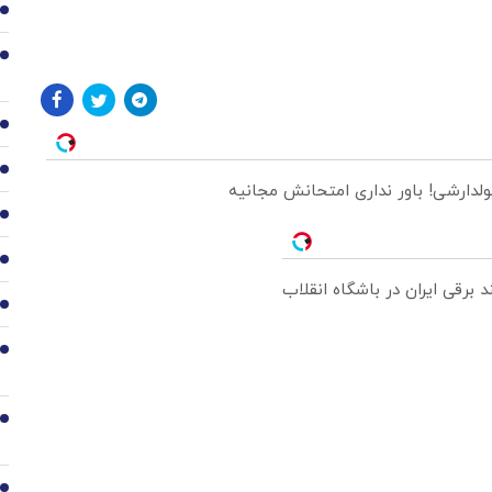
1
2
3
4
ولدارشی! باور نداری امتحانش مجانیه
5
6
7
8
9