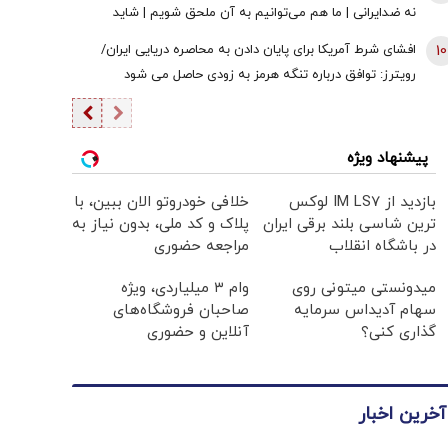
نه ضدایرانی | ما هم می‌توانیم به آن ملحق شویم | شاید
تندروها با حضور ایران در این پیمان مخالفت کنند اما...
10
افشای شرط آمریکا برای پایان دادن به محاصره دریایی ایران/
رویترز: توافق درباره تنگه هرمز به زودی حاصل می شود
پیشنهاد ویژه
بازدید از IM LS7 لوکس
خلافی خودروتو الان ببین، با
ترین شاسی بلند برقی ایران
پلاک و کد ملی، بدون نیاز به
در باشگاه انقلاب
مراجعه حضوری
میدونستی میتونی روی
وام ۳ میلیاردی، ویژه
سهام آدیداس سرمایه
صاحبان فروشگاه‌های
گذاری کنی؟
آنلاین و حضوری
آخرین اخبار