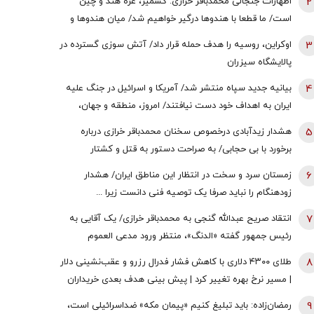
2
اظهارات جنجالی محمدباقر خرازی: کشمیر، غزه هند و چین
است/ ما قطعا با هندوها درگیر خواهیم شد/ میان هندوها و
یهودیان و اسرائیل پیوندهای ذاتی وجود دارد
3
اوکراین، روسیه را هدف حمله قرار داد/ آتش سوزی گسترده در
پالایشگاه سیزران
4
بیانیه جدید سپاه منتشر شد/ آمریکا و اسرائیل در جنگ علیه
ایران به اهداف خود دست نیافتند/ امروز، منطقه و جهان،
شاهد یکی از پیچیده ترین نبردهای تاریخی معاصر است
5
هشدار زیدآبادی درخصوص سخنان محمدباقر خرازی درباره
برخورد با بی حجابی/ به صراحت دستور به قتل و کشتار
شهروندان و اشغال دوایر دولتی داده است/ چگونه چنین فرد
6
زمستان سرد و سخت در انتظار این مناطق ایران/ هشدار
خطرناکی آزاد است؟
زودهنگام را نباید صرفا یک توصیه فنی دانست زیرا ...
7
انتقاد صریح عبدالله گنجی به محمدباقر خرازی/ یک آقایی به
رئیس جمهور گفته «الدنگ»، منتظر ورود مدعی العموم
هستیم/ اگر کسی به سران قوا توهین کند مگر طبق قانون
8
طلای ۴۳۰۰ دلاری با کاهش فشار فدرال رزرو و عقب‌نشینی دلار
قوه قضائیه ورود نمی‌کند؟
| مسیر نرخ بهره تغییر کرد | پیش بینی هدف بعدی خریداران
طلا
9
رمضان‌زاده: باید تبلیغ کنیم «پیمان مکه» ضداسرائیلی است،