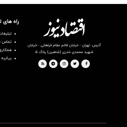
راه های 
تبلیغات
تماس با
آدرس: تهران - خیابان قائم مقام فراهانی - خیابان
همکاری 
شهید محمدی خدری (شاهین) پلاک ۵
بیانیه 