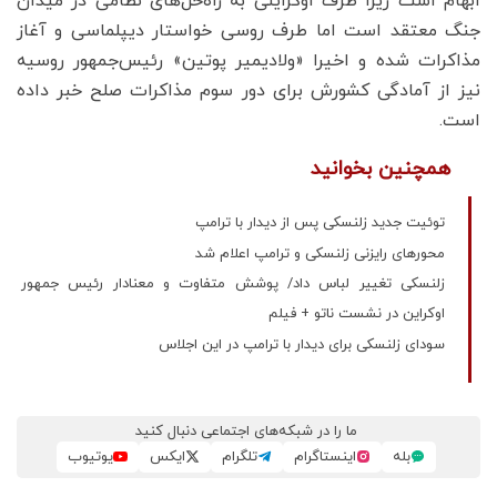
ابهام است زیرا طرف اوکراینی به راه‌حل‌های نظامی در میدان
جنگ معتقد است اما طرف روسی خواستار دیپلماسی و آغاز
مذاکرات شده و اخیرا «ولادیمیر پوتین» رئیس‌جمهور روسیه
نیز از آمادگی کشورش برای دور سوم مذاکرات صلح خبر داده
است.
همچنین بخوانید
توئیت جدید زلنسکی پس از دیدار با ترامپ
محورهای رایزنی زلنسکی و ترامپ اعلام شد
زلنسکی تغییر لباس داد/ پوشش متفاوت و معنادار رئیس جمهور
اوکراین در نشست ناتو + فیلم
سودای زلنسکی برای دیدار با ترامپ در این اجلاس
ما را در شبکه‌های اجتماعی دنبال کنید
بله
اینستاگرام
تلگرام
ایکس
یوتیوب