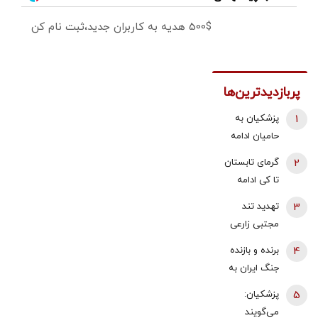
500$ هدیه به کاربران جدید،ثبت نام کن
پربازدیدترین‌ها
1
پزشکیان به
حامیان ادامه
جنگ:
2
گرمای تابستان
همین‌جوری
تا کی ادامه
نگویید بزن/
دارد؟/
3
تهدید تند
تبعاتش را هم
هواشناسی: ۴۰
مجتبی زارعی
باید دید
تا ۵۰ روز دیگر
علیه باقر
4
برنده و بازنده
گرما در پیش
خرازی:حاضرم با
جنگ ایران به
داریم
وضو شلاقت را
روایت
5
پزشکیان:
اجرا کنم
«تلگراف» |
می‌گویند