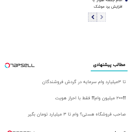
امام‌ جمعه اهواز: با
قواعد جنگ در
7
نمایش درآمد
افزایش برد موشک
منطقه تغییر
هایمان به ۱۵ هزار
می‌کند؟
کیلومتر می
خواهیم عمق
آمریکا را هدف قرار
دهیم/ مردم آمریکا
هم باید موشک
خوردن را ببینند/
نباید نسبت به
مطالب پیشنهادی
مساله حجاب و
عفاف بی تفاوت
باشیم
تا 3میلیارد وام سرمایه در گردش فروشندگان
❗❗200 میلیون وام❗❗ فقط با احراز هویت
صاحب فروشگاه هستی؟ وام تا ۳ میلیارد تومان بگیر