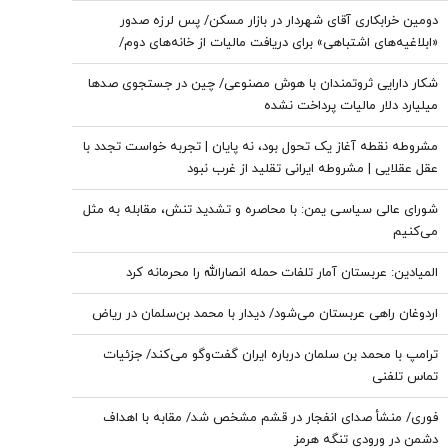
کنشکر و ‌ذی‌نفع باشید، منفعل نمانید
دومین خرابکاری آقای شهردار در بازار مسکن/ پس لرزه صدور
«ابلاغیه‌های اشتباهی» برای دریافت مالیات از خانه‌‌های دوم/
ممدانی زیر تیغ رفت
شکار دارایی ثروتمندان با هوش مصنوعی/ چین در جستجوی صدها
میلیارد دلار مالیات پرداخت نشده
مشروطه نقطه آغاز یک تحول بود، نه پایان | تجربه خواست تجدد با
عقل عقلایی | مشروطه ایرانی تقلید از غرب نبود
شورای عالی سیاسی یمن: با محاصره و تشدید تنش، مقابله به مثل
می‌کنیم
المیادین: عربستان آمار تلفات حمله انصارالله را محرمانه کرد
اردوغان راهی عربستان می‌شود/ دیدار با محمد بن‌سلمان در ریاض
ترامپ با محمد بن سلمان درباره ایران گفت‌وگو می‌کند/ جزئیات
تماس تلفنی
فوری/ منشأ صدای انفجار در قشم مشخص شد/ مقابه با اهداف
دشمن در ورودی تنگه هرمز