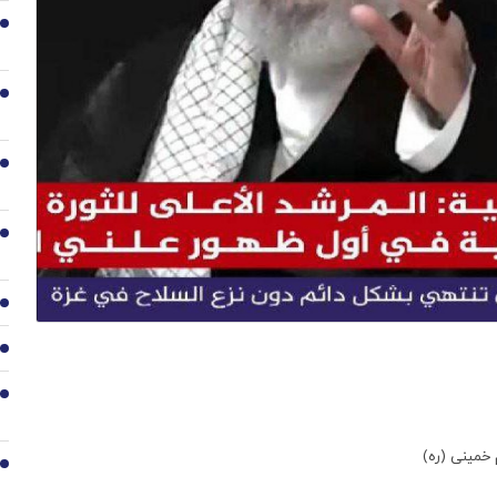
2
3
4
5
6
7
8
 خمینی (ره)
9