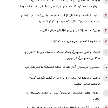
2
قالیباف: «حمله بزرگی در راه است... صبر کنید، نه، آن‌ها
می‌خواهند مذاکره کنند» |این دیپلماسی نمایشی است که بارها
تکرار شده است
3
حمایت تمام قد پزشکیان از اصلاح قیمت بنزین/ خب چه زمانی
باید دست بزنیم؟ زمانی که خودمان غرق شدیم؟
4
فوری/ وعده پزشکیان برای افزایش مبلغ کالابرگ
5
حمله به قشم و بندرعباس صحت دارد؟
6
قیمت واقعی تخم‌مرغ چقدر است؟/ مصرف روزانه ۳ هزار و
۳۰۰ تن تخم مرغ در تهران
7
المیادین: عربستان آمار تلفات حمله انصارالله را محرمانه کرد
8
ترامپ با محمد بن سلمان درباره ایران گفت‌وگو می‌کند/
جزئیات تماس تلفنی
9
اردوغان راهی عربستان می‌شود/ دیدار با محمد بن‌سلمان در
ریاض
روایت پزشکیان از انحلال بانک آینده بدون هیچ اعتراض و