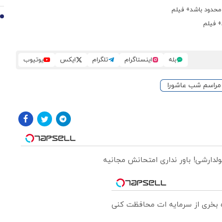
 محدود باشد+ فیلم
10
د+ فیلم
بله
اینستاگرام
تلگرام
ایکس
یوتیوب
مراسم شب عاشورا
ولدارشی! باور نداری امتحانش مجانیه
ره بخری از سرمایه ات محافظت کنی