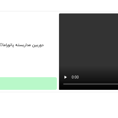
دوربین مداربسته پانوراما👈🏻 قابلیت چرخش 0