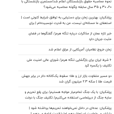
نحوه محاسبه حقوق بازنشستگان اعلام شد/مستمری بازنشستگی با
۲۰، ۳۰ و ۳۵ سال سابقه چگونه محاسبه می‌شود؟
پزشکیان‌: بهترین زمان برای دستیابی به توافق شرایط کنونی است |
استعفای ما مسئله‌ای نیست، من به قدرت نچسبیده‌ام | برای
همیشه که نمی‌توان جنگید | برنامه این بود که حتی به پاسگاه‌های
خبر تازه عمان از مذاکرات درباره تنگه هرمز/ گفتگوها در فضای
مرزی ما حمله شود
مثبت جریان دارد
زمان خروج نظامیان آمریکایی از عراق اعلام شد
۶ شرط ایران برای بازگشایی تنگه هرمز/ شورای عالی امنیت ملی
تکلیف را یکسره کرد
دو مسیر متفاوت بازار ارز و طلا؛ سقوط یک‌کاناله دلار در برابر جهش
قیمت طلا | سکه ۲.۳ میلیون گران شد
پزشکیان: با یک جنگ تمام‌عیار مواجه هستیم/ برای رفع تحریم و
سایه جنگ از دیپلماسی استفاده می‌کنیم/ تکلیف جنگ با دولت
نیست
پزشکیان: عده‌ای در داخل نمی‌خواهند تحریم‌ها برداشته شود |
دلشان می‌خواست استعفا بدهم اما با قدرت ادامه می‌دهم |