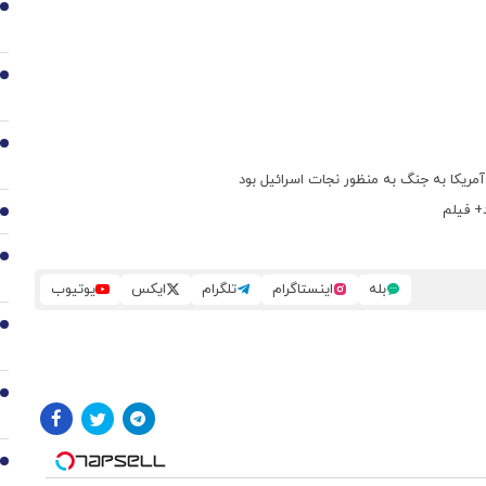
3
4
5
د آمریکا به جنگ به منظور نجات اسرائیل بود
6
7
بله
اینستاگرام
تلگرام
ایکس
یوتیوب
8
9
10