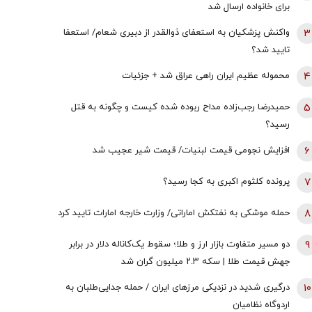
برای خانواده ارسال شد
3
واکنش پزشکیان به استعفای ذوالقدر از دبیری شعام/ استعفا
تایید شد؟
4
محموله عظیم ایران راهی عراق شد + جزئیات
5
حمیدرضا رجب‌زاده مداح ربوده شده کیست و چگونه به قتل
رسید؟
6
افزایش نجومی قیمت لبنیات/ قیمت شیر عجیب شد
7
پرونده کلثوم اکبری به کجا رسید؟
8
حمله موشکی به نفتکش اماراتی/ وزارت خارجه امارات تایید کرد
9
دو مسیر متفاوت بازار ارز و طلا؛ سقوط یک‌کاناله دلار در برابر
جهش قیمت طلا | سکه ۲.۳ میلیون گران شد
10
درگیری شدید در نزدیکی مرز‌های ایران / حمله جدایی‌طلبان به
اردوگاه نظامیان