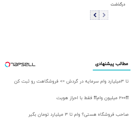
تورم نیست
درگذشت
باخت را هم بلد
نیست
مطالب پیشنهادی
تا 3میلیارد وام سرمایه در گردش => فروشگاهت رو ثبت کن
❗❗200 میلیون وام❗❗ فقط با احراز هویت
صاحب فروشگاه هستی؟ وام تا ۳ میلیارد تومان بگیر