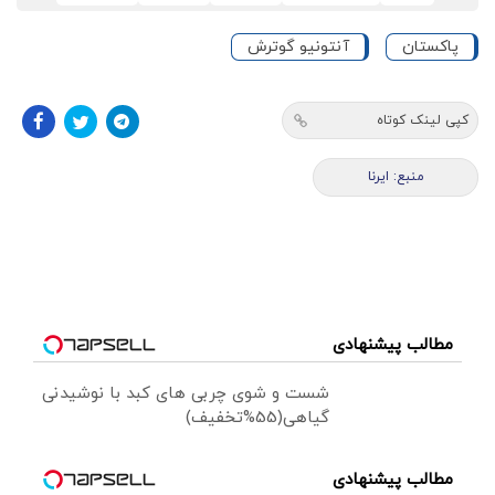
پاکستان
آنتونیو گوترش
کپی لینک کوتاه
منبع: ایرنا
مطالب پیشنهادی
شست و شوی چربی های کبد با نوشیدنی
گیاهی(55%تخفیف)
مطالب پیشنهادی