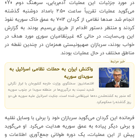
در مورد جزئیات این عملیات آدم‌ربایی، سرهنگ دوم «Y»
می‌گوید عملیات تقریباً ساعت ۲:۵۰ بامداد دوشنبه گذشته
انجام شد. صدها نظامی از گردان ۷۰۱۲ به عمق خاک سوریه نفوذ
کردند و منتظر دستور اقدام از طریق بی‌سیم بودند. به گزارش
این وب‌سایت، در حالی که غیرنظامیان سوری مورد هدف در
خواب بودند، سربازان صهیونیستی همزمان در چندین نقطه در
مناطق مختلف در حال عملیات بودند.
خبر مرتبط
واکنش ایران به حملات نظامی اسرائیل به
سویدای سوریه
اقتصادنیوز: سخنگوی وزارت خارجه کشورمان با ابراز نگرانی
شدید نسبت به درگیری‌ها در منطقه سویدا در جنوب سوریه
که منجر به کشته‌شدن ده‌ها غیرنظامی شده است، جنایت اسرائیل علیه سوریه طی دو
روز گذشته را محکوم‌کرد.
فرمانده این گردان می‌گوید سربازان خود را برخی با وسایل نقلیه
و برخی دیگر پیاده به عمق سوریه هدایت می‌کرد. او می‌گوید
پیش از این عملیات، یک دوره طولانی جمع‌آوری اطلاعات و