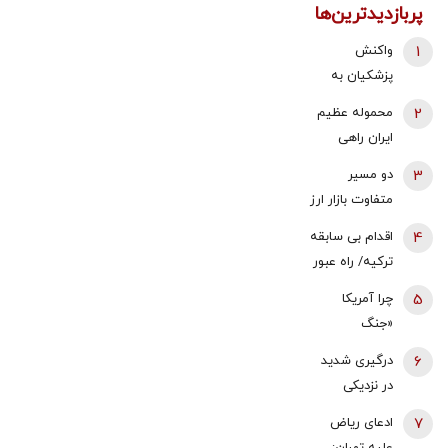
پربازدیدترین‌ها
1
واکنش
پزشکیان به
استعفای
2
محموله عظیم
ذوالقدر از
ایران راهی
دبیری شعام/
عراق شد +
3
دو مسیر
استعفا تایید
جزئیات
متفاوت بازار ارز
شد؟
و طلا؛ سقوط
4
اقدام بی سابقه
یک‌کاناله دلار
ترکیه/ راه عبور
در برابر جهش
روسیه بسته
5
چرا آمریکا
قیمت طلا |
شد
«جنگ
سکه ۲.۳
نفتکش‌ها» را
میلیون گران
6
درگیری شدید
در تنگه هرمز
شد
در نزدیکی
دوباره اجرا
مرز‌های ایران /
7
ادعای ریاض
نمی‌کند؟ |
حمله