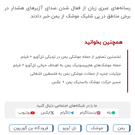
رسانه‌های عبری زبان از فعال شدن صدای آژیرهای هشدار در
برخی مناطق در پی شلیک موشک از یمن خبر دادند.
همچنین بخوانید
نخستین تصاویر از حمله موشکی یمن در نزدیکی تل‌آویو + فیلم
حمله موشک‌های هایپرسونیک یمن به اهداف حیاتی تل‌آویو + فیلم
جزئیات جدید از حملات موشکی یمن به فلسطین اشغالی
مسیر حرکت موشک بالستیک یمن + عکس
ما را در شبکه‌های اجتماعی دنبال کنید
بله
اینستاگرام
تلگرام
ایکس
یوتیوب
یمن
موشک
تل آویو
فرودگاه بن گوریون