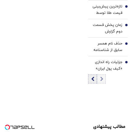
تهران/ بازار بخر و
تازه‌ترین پیش‌بینی
بفروش‌ها راکد شد
4
قیمت طلا توسط
دویچه‌ بانک | مقصد
زمان پخش قسمت
بعدی ۴۷۰۰ دلار
5
دوم گزارش
است؟ | عواملی که
پزشکیان اعلام شد
مسیر طلا را تغییر
حذف نام همسر
6
می‌دهند
سابق از شناسنامه
امکان پذیر شد +
جزئیات راه اندازی
جزئیات و شرایط
7
«کیف پول ایران»
اعلام شد
مطالب پیشنهادی