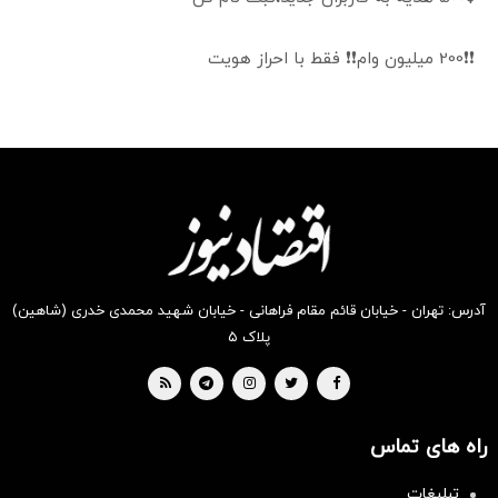
❗❗200 میلیون وام❗❗ فقط با احراز هویت
آدرس: تهران - خیابان قائم مقام فراهانی - خیابان شهید محمدی خدری (شاهین)
پلاک ۵
راه های تماس
تبلیغات