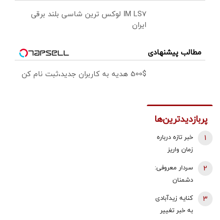
IM LS7 لوکس ترین شاسی بلند برقی
ایران
مطالب پیشنهادی
500$ هدیه به کاربران جدید،ثبت نام کن
پربازدیدترین‌ها
1
خبر تازه درباره
زمان واریز
معوقات
2
سردار معروفی:
فروردین و
دشمنان
اردیبهشت
می‌دانند که
3
کنایه زیدآبادی
بازنشستگان
قادر به تصرف
به خبر تغییر
تامین اجتماعی
یک وجب از