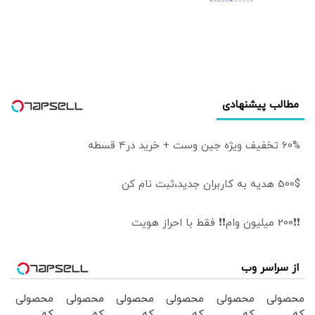
ما هم می‌توانیم به
آن ملحق شویم |
شاید تندروها با
حضور ایران در این
پیمان مخالفت
کنند اما...
مطالب پیشنهادی
60% تخفیف ویژه جین وست + خرید در4 قسطه
500$ هدیه به کاربران جدید،ثبت نام کن
❗❗200 میلیون وام❗❗ فقط با احراز هویت
از سراسر وب
محصولی
محصولی
محصولی
محصولی
محصولی
محصولی
که
که
که
که
که
که