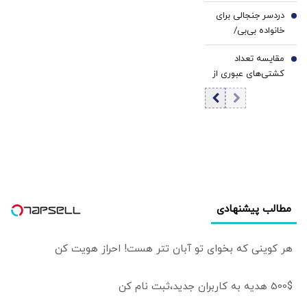
عمل در لحظه وقوع
مهار نشود، کشور
است
دردسر جنجالی برای
زلزله 7 ریشتری+
6
آسیب می‌بیند/
خانواده بی‌بی/
فیلم
توهین به مسئولان
افشاگری علیه ساره
زمینه‌ساز طمع
مقایسه تعداد
نتانیاهو پای او را به
7
دشمنان است
کشتی‌های عبوری از
دادگاه باز کرد
تنگه هرمز قبل و
بعد از حملات
آمریکا به ایران از
سوی «کپلر»
مطالب پیشنهادی
هر کوینی که بخوای تو آبان تتر هست! احراز هویت کن
500$ هدیه به کاربران جدید،ثبت نام کن