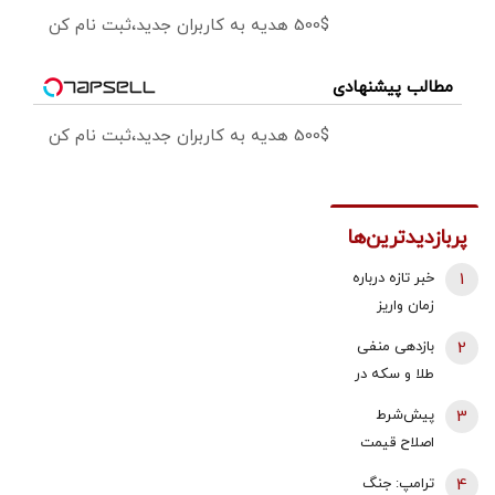
500$ هدیه به کاربران جدید،ثبت نام کن
مطالب پیشنهادی
500$ هدیه به کاربران جدید،ثبت نام کن
پربازدیدترین‌ها
1
خبر تازه درباره
زمان واریز
معوقات
2
بازدهی منفی
فروردین و
طلا و سکه در
اردیبهشت
هفته دوم
3
پیش‌شرط
بازنشستگان
مرداد 1405 |
اصلاح قیمت
تامین اجتماعی
پیش بینی
بنزین | توکلی
4
ترامپ: جنگ
قیمت طلا با دو