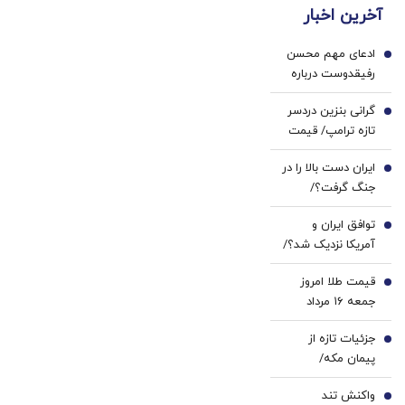
درمان
آخرین اخبار
۴ قسط
پزشکی
کنی؟
بدون
با پک
((پرسش‌نامه))
ادعای مهم محسن
سود و
سفید
1
رفیقدوست درباره
کارمزد!
کننده
بمب اتم: می‌توانیم
خانگی
گرانی بنزین دردسر
بسازیم، اما
2
تازه ترامپ/ قیمت
نمی‌سازیم+فیلم
هر گالن به ۴ دلار
ایران دست بالا را در
رسید
3
جنگ گرفت؟/
هشدار درباره
توافق ایران و
کاهش ذخایر
4
آمریکا نزدیک شد؟/
موشکی آمریکا
وزیر خزانه‌داری
قیمت طلا امروز
آمریکا از «امروز یا
5
جمعه ۱۶ مرداد
فردا» گفت
۱۴۰۵/ افزایش
جزئیات تازه از
قیمت طلا
6
پیمان مکه/
عربستان: دنبال
واکنش تند
بلوک نظامی و
7