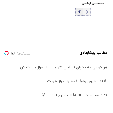
محمدعلی ابطحی
مسابقه تسلیحاتی
به ادعاهای باقر
نیستیم
خرازی: این حرف‌ها
افتتاح شعبه
رسمی «حکومت
اسلامی داعش»
است
مطالب پیشنهادی
هر کوینی که بخوای تو آبان تتر هست! احراز هویت کن
❗❗200 میلیون وام❗❗ فقط با احراز هویت
40 درصد سود سالانه❗ از تورم جا نمونی😲