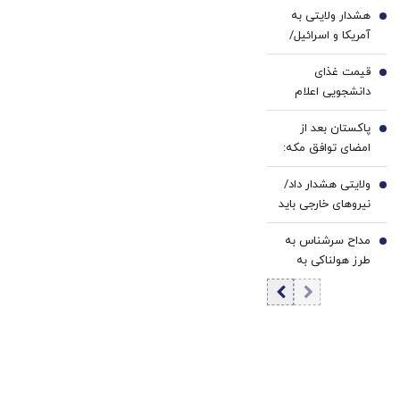
هشدار ولایتی به
3
آمریکا و اسرائیل/
منطقه را ترک کنید
قیمت غذای
4
دانشجویی اعلام
شد
پاکستان بعد از
5
امضای توافق مکه:
باید در برابر اسرائیل
ولایتی هشدار داد/
متحد شویم
6
نیروهای خارجی باید
منطقه را ترک کنند
مداح سرشناس به
7
طرز هولناکی به
قتل رسید / فیلم
جنایت برای خانواده
ارسال شد