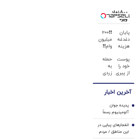
برای خانواده
است /
جلب خواهد
ارسال شد
نخستین قربانی
پیشنهاد
شد
ویژه
هر جنگ،
سلامت مردم
پایان
❗❗200
است
دغدغه
میلیون
هزینه
وام❗❗
های
فقط با
پوست
حمله
دندان
احراز
خود را
به
پزشکی
هویت
از پیری
زردی
با پک
نجات
دندان
سفید
دهید!
ها با
کننده
آخرین اخبار
با کرم
ژل
خانگی
ضدچروک
سفید
پدیده جوان
جلبک
کننده
1
آلومینیوم رسماً
دندان!
پرسپولیسی شد
خرید40%تخفیف
انفجارهای پیاپی در
2
این مناطق / مردم
آماده باشند