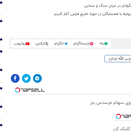
1
/گرفتار در میان سنگ و سختی
روابط با همسایگان در حوزه خلیج فارس آغاز کنیم
2
3
بله
اینستاگرام
تلگرام
ایکس
یوتیوب
4
ب الله لبنان
5
6
 روی سهام مرسدس بنز
7
8
 کلیک کن