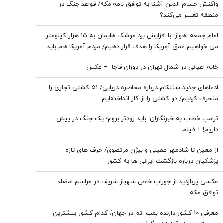
واکنش حسام الدین آشنا به توافق نامه مکه/ قواعد جنگ در
منطقه تغییر می‌کند؟
امام‌ جمعه اهواز: با افزایش برد موشک هایمان به ۱۵ هزار کیلومتر
می خواهیم عمق آمریکا را هدف قرار دهیم/ مردم آمریکا هم باید
موشک خوردن را ببینند/ نباید نسبت به مساله حجاب و عفاف بی
خانه اعیانی در شمال تهران در دوران قاجار + عکس
تفاوت باشیم
ادعاهای جدید سنتکام درباره محاصره دریایی/ ۵۱ کشتی تجاری را
منحرف کردیم/ دو کشتی را از کار انداخته‌ایم
ترامپ خطاب به خبرنگاران: باید زودتر بروم؛ یک جنگ در پیش
داریم! + فیلم
از معین تا شادمهر عقیلی و بیژن مرتضوی/ حرف های تازه
پزشکیان درباره بازگشت ایرانی ها به کشور
عکسی پربازدید از جوراب‌ خاص شهباز شریف در مراسم امضاء
توافق‌ مکه
معرفی 10 کشور دارنده بمب اتم در جهان/ کدام کشور بیشترین