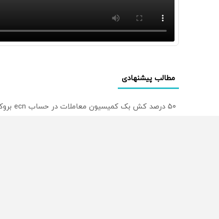
مطالب پیشنهادی
۵۰ درصد کش بک کمیسیون معاملات در حساب ecn بروکر اینوسلو
ترید EURUSD با اسپرد از صفر پیپ
میدونستی میتونی روی سهام آدیداس سرمایه گذاری کنی