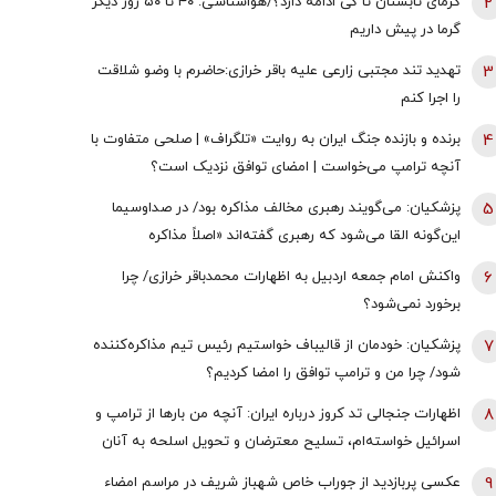
2
گرمای تابستان تا کی ادامه دارد؟/هواشناسی: ۴۰ تا ۵۰ روز دیگر
گرما در پیش داریم
3
تهدید تند مجتبی زارعی علیه باقر خرازی:حاضرم با وضو شلاقت
را اجرا کنم
4
برنده و بازنده جنگ ایران به روایت «تلگراف» | صلحی متفاوت با
آنچه ترامپ می‌خواست | امضای توافق نزدیک است؟
5
پزشکیان: می‌گویند رهبری مخالف مذاکره بود/ در صداوسیما
این‌گونه القا می‌شود که رهبری گفته‌اند «اصلاً مذاکره
نمی‌کنیم» / ما با اجازه ایشان مذاکره کردیم
6
واکنش امام جمعه اردبیل به اظهارات محمدباقر خرازی/ چرا
برخورد نمی‌شود؟
7
پزشکیان: خودمان از قالیباف خواستیم رئیس تیم مذاکره‌کننده
شود/ چرا من و ترامپ توافق را امضا کردیم؟
8
اظهارات جنجالی تد کروز درباره ایران: آنچه من بارها از ترامپ و
اسرائیل خواسته‌ام، تسلیح معترضان و تحویل اسلحه به آنان
است
9
عکسی پربازدید از جوراب‌ خاص شهباز شریف در مراسم امضاء