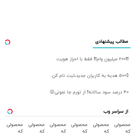
شده/ امروز نه فقط
ایستاده‌ایم
دنیای اسلام، بلکه
دنیای مستضعفین
به ما وابسته است/
خدا نصرت قطعی ما
را می‌خواهد و
مطالب پیشنهادی
شکست دشمن را
رقم می‌زند
❗❗200 میلیون وام❗❗ فقط با احراز هویت
500$ هدیه به کاربران جدید،ثبت نام کن
40 درصد سود سالانه❗ از تورم جا نمونی😲
از سراسر وب
محصولی
محصولی
محصولی
محصولی
محصولی
محصولی
که
که
که
که
که
که