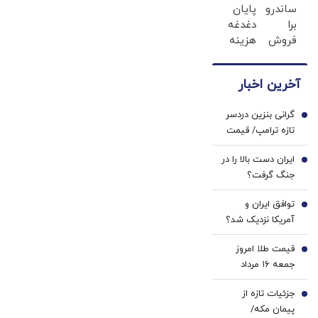
ساندرو
پایان
😱
احراز
برا
دغدغه
پودر
هویت
فروش
هزینه
لاغری
داری ؟
های
جلبک
ما
دندان
با
آخرین اخبار
خریداریم
پزشکی
تخفیف
، راحت
با پک
منتظرته!
گرانی بنزین دردسر
بفروشش
سفید
1
تازه ترامپ/ قیمت
کننده
هر گالن به ۴ دلار
خانگی
ایران دست بالا را در
رسید
2
جنگ گرفت؟
هشدار درباره
توافق ایران و
کاهش ذخایر
3
آمریکا نزدیک شد؟
موشکی آمریکا
وزیر خزانه‌داری
قیمت طلا امروز
آمریکا از «امروز یا
4
جمعه ۱۶ مرداد
فردا» گفت
۱۴۰۵/ افزایش
جزئیات تازه از
قیمت طلا
5
پیمان مکه/