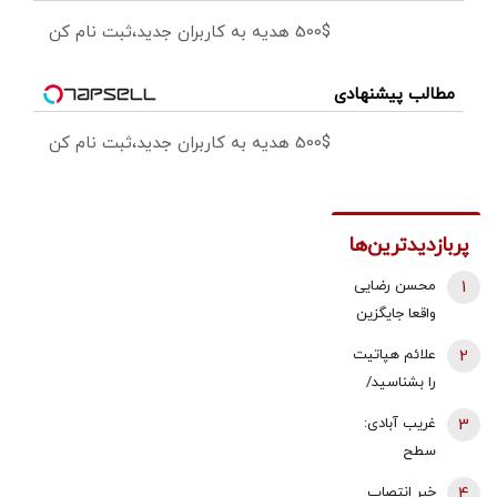
500$ هدیه به کاربران جدید،ثبت نام کن
مطالب پیشنهادی
500$ هدیه به کاربران جدید،ثبت نام کن
پربازدیدترین‌ها
1
محسن رضایی
واقعا جایگزین
ذوالقدر در
2
علائم هپاتیت
شورای عالی
را بشناسید/
امنیت ملی
بلایی که
3
غریب آبادی:
شده است؟
پیشرفت
سطح
بیماری بر
دیپلماسی در
4
خبر انتصاب
سرتان می آورد