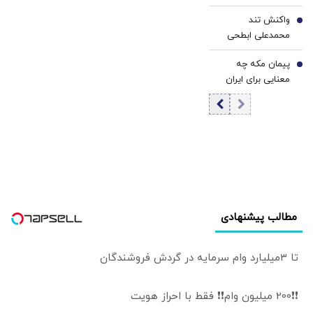
عربستان: دنبال
واکنش تند
بلوک نظامی و
6
محمدعلی ابطحی
مسابقه تسلیحاتی
به باقر خرازی: این
نیستیم
پیمان مکه چه
حرف‌ها افتتاح
7
معنایی برای ایران
شعبه رسمی
دارد؟ مقام سابق
«حکومت اسلامی
اطلاعات اسرائیل از
داعش» است
آزمون ترکیه و
پاکستان گفت
مطالب پیشنهادی
تا 3میلیارد وام سرمایه در گردش فروشندگان
❗❗200 میلیون وام❗❗ فقط با احراز هویت