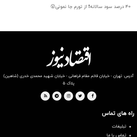
40 درصد سود سالانه❗ از تورم جا نمونی😲
آدرس: تهران - خیابان قائم مقام فراهانی - خیابان شهید محمدی خدری (شاهین)
پلاک ۵
راه های تماس
تبلیغات
تماس با ما