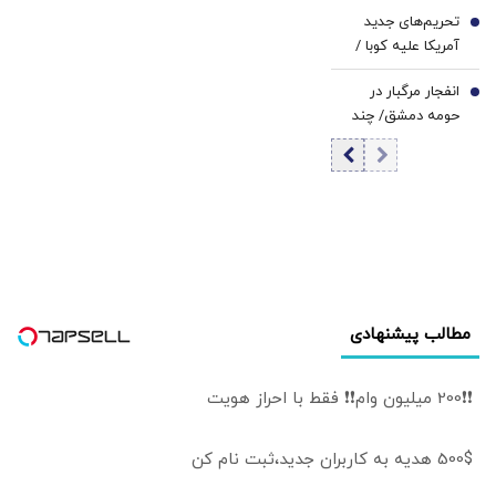
سوی یک
اکنون به زمین
تحریم‌های جدید
اقتصاددان |
6
آمریکا افتاده است
آمریکا علیه کوبا /
اساسی‌ترین وظیفه
روبیو بیانیه داد
بانک مرکزی
انفجار مرگبار در
7
سیاست پولی است
حومه دمشق/ چند
| اولویت‌های بانک
نفر کشته و زخمی
مرکزی در شرایط
شدند
فعلی
مطالب پیشنهادی
❗❗200 میلیون وام❗❗ فقط با احراز هویت
500$ هدیه به کاربران جدید،ثبت نام کن