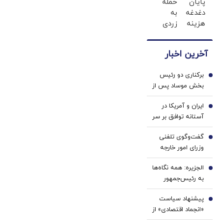
پایان
حمله
دلار
از تورم
دغدغه
به
بونوس
جا
هزینه
زردی
بگیر؛
نمونی
های
دندان
ثت نام
😲
دندان
ها با
کن
آخرین اخبار
پزشکی
ژل
با پک
سفید
برکناری دو رئیس
سفید
کننده
1
بخش موساد پس از
کننده
دندان!
ناکامی‌ها درباره
خانگی
خرید40%تخفیف
ایران و آمریکا در
ایران
2
آستانه توافق بر سر
تنگه هرمز؟ | 3
گفت‌وگوی تلفنی
هدف مذاکرات با
3
وزرای امور خارجه
میانجی‌گری عمان |
ایران و موریتانی
مذاکره مستقیم
الجزیره: همه نگاه‌ها
4
محتمل است؟
به رئیس‌جمهور
ترامپ دوخته شده/
پیشنهاد سیاست
توپ از زمین ایران
5
«انجماد اقتصادی» از
و عمان خارج شده و