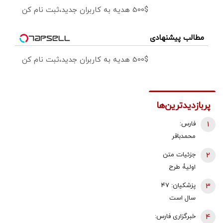
500$ هدیه به کاربران جدید،ثبت نام کن
مطالب پیشنهادی
500$ هدیه به کاربران جدید،ثبت نام کن
پربازدیدترین‌ها
1
فارس:
محمدباقر
ذوالقدر استعفا
2
جزئیات متن
داد/ محسن
اولیۀ طرح
رضایی دبیر
راهبردی
3
پزشکیان: ۴۷
شورای عالی
مدیریت تنگه
سال است
امنیت ملی شد
هرمز منتشر
می‌خواهیم
4
خبرگزاری فارس:
شد