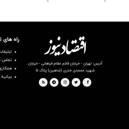
!
!
راه های 
تبلیغات
تماس با
آدرس: تهران - خیابان قائم مقام فراهانی - خیابان
همکاری 
شهید محمدی خدری (شاهین) پلاک ۵
بیانیه 