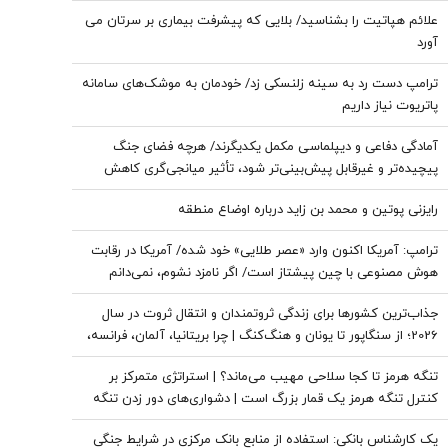
دوره‌ای هماهنگی میدان و دیپلماسی به اندازه امروز نبود/ چطور
علائم هپاتیت را بشناسید/ بلایی که پیشرفت بیماری بر سرتان می
برخی از ما انتظار دارند ادبیاتمان در زمان جنگ، مانند ادبیاتمان در
آورد
زمان صلح باشد
ترامپ دست رد به سینه زلنسکی زد/ خودمان به موشک‌های سامانه
پاتریوت نیاز داریم
آمادگی دفاعی و دیپلماسی مکمل یکدیگرند/ هرچه فضای جنگ
پیچیده‌تر و غیرقابل پیش‌بینی‌تر شود، تأثیر میانجی‌گری کاهش
پیدا می‌کند/ نتانیاهو دنبال حفظ وضعیت «نه جنگ، نه صلح» در
رایزنی پوتین و محمد بن زاید درباره اوضاع منطقه
منطقه است
ترامپ: آمریکا اکنون وارد «عصر طلایی» خود شده/ آمریکا در رقابت
هوش مصنوعی با چین پیشتاز است/ اگر نامزد نشوم، نمی‌دانم
طرفدارانم باز هم رأی می‌دهند یا نه
جذاب‌ترین کشورها برای زندگی ثروتمندان و انتقال ثروت در سال
2026؛ از سنگاپور تا یونان و هنگ‌کنگ | چرا بریتانیا، آلمان، فرانسه،
نروژ و کره جنوبی درحال از دست دادن جذابیت هستند؟
تنگه هرمز تا کجا سلاحی مهیب می‌ماند؟ | استراتژی متمرکز بر
کنترل تنگه هرمز یک قمار بزرگ است | دشواری‌های دور زدن تنگه
برای نفت خام
یک کارشناس بانکی: استفاده از منابع بانک مرکزی در شرایط جنگی