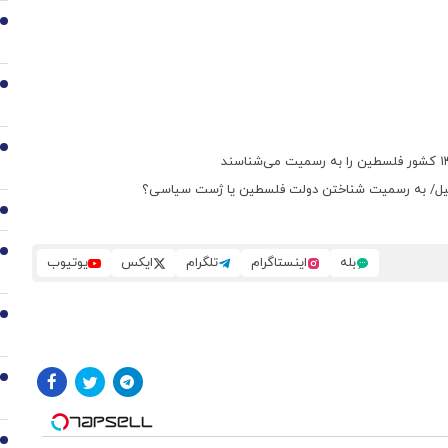
2
3
4
اسرائیل/ به رسمیت شناختن دولت فلسطین یا ژست سیاسی؟
5
6
بله
اینستاگرام
تلگرام
ایکس
یوتیوب
7
8
9