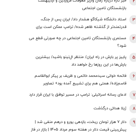
2
خبر تازه درباره زمان واریز معوقات فروردین و اردیبهشت
بازنشستگان تامین اجتماعی
3
استاد دانشگاه شیکاگو هشدار داد/ ایران پس از جنگ،
قدرتمندتر از گذشته ظاهر شده/ ترامپ ممکن است برای
دستیابی به یک پیروزی نمادین پیش از انتخابات میان‌دوره‌ای
4
مستمری بازنشستگان تامین اجتماعی در چه صورتی قطع می
کنگره، به عملیات زمینی روی بیاورد
شود؟
5
پاییز پر بارش در راه ایران/ منتظر ال‌نینو باشید/ بیشترین
بارش‌ها در این روزها رخ خواهد داد
6
فاتحه خوانی سیدمحمد خاتمی و ظریف بر پیکر ابوالقاسم
قاسم‌زاده/ همتی هم برای تشییع آمده بود+ تصاویر
7
ادعای رسانه اسرائیلی: ترامپ در مسیر توافق با ایران قرار دارد
8
ژیلا هدائی درگذشت
9
دلار ۷ هزار تومان ریخت، بازدهی یورو و درهم منفی شد |
پیش‌بینی قیمت دلار در هفته سوم مرداد 1405 | بازار در فاز