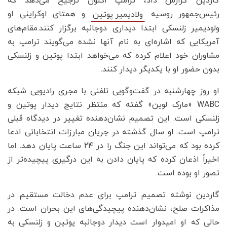
گاردین گزارش داد، ترامپ اکنون ترجیح می‌دهد که
رئیس‌جمهور روسیه
و همتای اوکراینی او
ولادیمیر پوتین
ولودیمیر زلنسکی ابتدا دیداری دوجانبه برگزار کنند.مقام‌های
آمریکایی که اشاره‌ای به نام آنها نشده می‌گویند ترامپ به
مشاوران خود اعلام کرده که می‌خواهد ابتدا پوتین و زلنسکی
بدون حضور او با یکدیگر دیدار کنند.
او روز چهارشنبه در گفت‌وگویی تلفنی با مجری رادیویی شبکه
WABC «مارک لوین» گفته که منتظر نتایج دیدار پوتین و
زلنسکی است. این تصمیم نشان‌دهنده تغییر در دیدگاه قبلی
ترامپ است. او سال گذشته در جریان مبارزات انتخاباتی ادعا
کرده بود که می‌تواند این جنگ را در ۲۴ ساعت پایان دهد. اما
اخیراً اذعان کرده که پایان دادن به این درگیری پیچیده‌تر از
تصور او بوده است.
گاردین نوشته تصمیم ترامپ برای عدم دخالت مستقیم در
مذاکرات صلح، نشان‌دهنده پیچیدگی‌های این بحران است. در
حالی که او امیدوار است دیدار دوجانبه پوتین و زلنسکی به