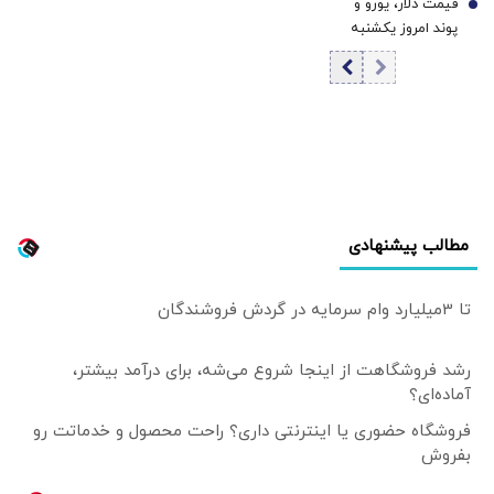
قیمت دلار، یورو و
7
است
همسایگان هستیم
پوند امروز یکشنبه
۱۸ مرداد 1405/
کاهش قیمت دلار و
یورو
مطالب پیشنهادی
تا 3میلیارد وام سرمایه در گردش فروشندگان
رشد فروشگاهت از اینجا شروع می‌شه، برای درآمد بیشتر،
آماده‌ای؟
فروشگاه حضوری یا اینترنتی داری؟ راحت محصول و خدماتت رو
بفروش