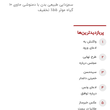
سم‌زدایی طبیعی بدن با دمنوشی حاوی 10
گیاه موثر ۵۵٪ تخفیف
پربازدیدترین‌ها
1
واکنش به
ادعای ورود
هواگردها به
2
طرح نهایی
کشور ٣٠
مجلس درباره
دقیقه قبل از
افزایش قیمت
3
سیدحسن
حمله به بیت
بنزین اعلام شد
خمینی داغدار
رهبری/ رییس
شد
سازمان
4
ادعای ونس
هواپیمایی
درباره توافق
کشوری: کذب
نهایی با ایران/
5
عکس خبرساز
محض است/
آمریکا به توافق
ملانیا در پست
اگر چنین