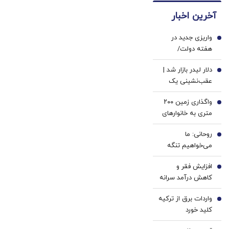
فیلم
دندان
اعتبار
آخرین اخبار
رو
پزشکی
بگیر و
ببین!
با پک
قسطی
واریزی جدید در
◗پرسش‌نامه
سفید
1
بخر ✅
هفته دولت/
رو پر
کننده
سهامداران عدالت
کن◖
خانگی
دلار لیدر بازار شد |
بخوانند
2
عقب‌نشینی یک
کاناله قیمت طلا |
واگذاری زمین ۲۰۰
سکه ۱۸۶ میلیون
3
متری به خانوارهای
تومان شد
داری سه فرزند/
روحانی: ما
شرایط اعلام شد
4
می‌خواهیم تنگه
هرمز، تنگه جنگ
افزایش فقر و
نباشد | چرا کویت و
5
کاهش درآمد سرانه
امارات اجازه دادند
حقیقی در کشور/
آمریکا از
واردات برق از ترکیه
کاهش دسترسی به
6
پایگاه‌هایش علیه
کلید خورد
مسکن معلول
ما استفاده کند؟ |
بحران بزرگتری
دنبال رابطه خوب با