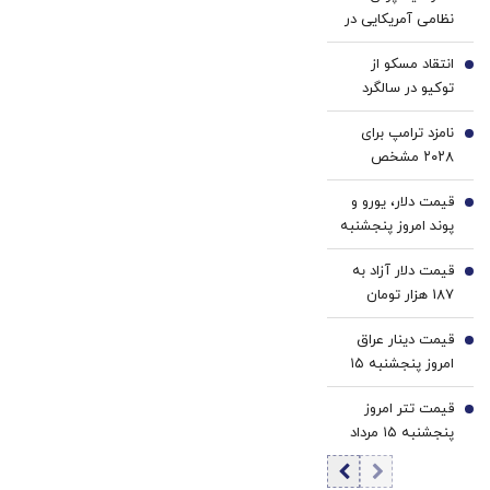
کننده
سفید
1
نظامی آمریکایی در
دندان!
کننده
جنگ ضربه مغزی
خرید40%تخفیف
خانگی
انتقاد مسکو از
شده‌اند
2
توکیو در سالگرد
هیروشیما/ مدودف:
نامزد ترامپ برای
ژاپن تابع
3
۲۰۲۸ مشخص
آمریکاست
شد؟/ روایت تازه از
قیمت دلار، یورو و
حمایت او از جی‌دی
4
پوند امروز پنجشنبه
ونس
۱۵ مرداد 1405/
قیمت دلار آزاد به
کاهش قیمت دلار و
5
187 هزار تومان
یورو
رسید
قیمت دینار عراق
6
امروز پنجشنبه ۱۵
مرداد 1405/ کاهش
قیمت تتر امروز
قیمت دینار
7
پنجشنبه ۱۵ مرداد
1405 / کاهش
قیمت تتر