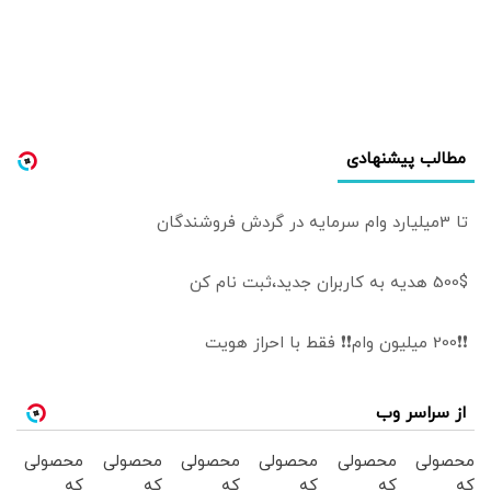
مطالب پیشنهادی
تا 3میلیارد وام سرمایه در گردش فروشندگان
500$ هدیه به کاربران جدید،ثبت نام کن
❗❗200 میلیون وام❗❗ فقط با احراز هویت
از سراسر وب
محصولی
محصولی
محصولی
محصولی
محصولی
محصولی
که
که
که
که
که
که