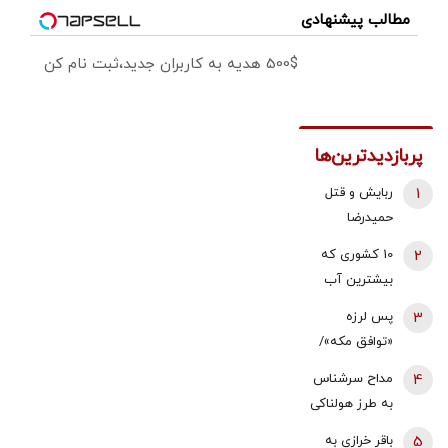
مطالب پیشنهادی
500$ هدیه به کاربران جدید،ثبت نام کن
پربازدیدترین‌ها
1
ربایش و قتل
حمیدرضا
رجب‌زاده تایید
2
10 کشوری که
شد/ ارسال
بیشترین آب
ویدئویی از
شیرین جهان را
3
پس لرزه
لحظه قتل او
دارند
«توافق مکه»/
برای
ترکیه توضیح
خانواده‌اش+
4
مداح سرشناس
داد: بر علیه
عکس
به طرز هولناکی
ایران نیست
به قتل رسید /
5
باقر خرازی به