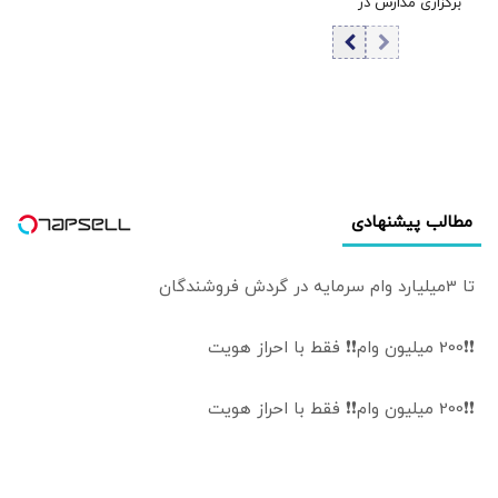
برگزاری مدارس در
احساس شد+ فیلم
نشود، هرات به‌طور
سال تحصیلی جدید
کامل به دست
طالبان خواهد افتاد
مطالب پیشنهادی
تا 3میلیارد وام سرمایه در گردش فروشندگان
❗❗200 میلیون وام❗❗ فقط با احراز هویت
❗❗200 میلیون وام❗❗ فقط با احراز هویت