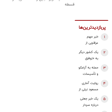
قسطه
پربازدیدترین‌ها
1
خبر مهم
عراقچی از
مذاکرات
2
یک کشور دیگر
نیروهای نظامی
به «توافق
و دریایی ایران و
مکه» می
3
حمله به آرامکو
عمان درباره
پیوندد/ ترکیه
و تأسیسات
تنگه هرمز
خیال ایران را
گازی جبیل/
4
روایت آماری
راحت کرد
واکنش وزارت
مسعود نیلی از
انرژی عربستان
زندگی ایرانیان
5
یک خبر جعلی
به آتش سوزی
از سال 97 تا
درباره سردار
در پالایشگاه
1405؛ نرخ ارز،
وحیدی و
آرامکو