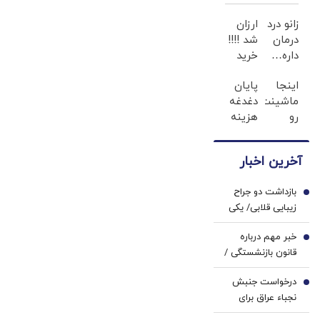
با جهان است
زانو درد
ارزان
درمان
شد !!!!
داره…
خرید
چرا
اکانت
اینجا
پایان
هنوز
NANO
ماشینت
دغدغه
داری
BANANA
رو
هزینه
بهش
با
راحت
های
ظلم
تخفیف
بفروش
دندان
می‌کنی؟
ویژه
آخرین اخبار
( ثبت
پزشکی
درخواست
با پک
بازداشت دو جراح
فروش)
سفید
1
زیبایی قلابی/ یکی
کننده
از متهمان: عفونت
خانگی
خبر مهم درباره
بیماران یا کج شدن
2
قانون بازنشستگی /
صورت آنها تقصیر
شرایط جدید
خودشان بود!
درخواست جنبش
بازنشستگی زنان و
3
نجباء عراق برای
مردان اعلام شد
حمله نظامی به