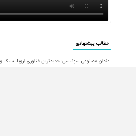
مطالب پیشنهادی
دندان مصنوعی سوئیسی: جدیدترین فناوری اروپا، سبک و
ترید EURUSD با اسپرد از صفر پیپ
میدونستی میتونی روی سهام آدیداس سرمایه گذاری کنی
از سراسر وب
محصولی که می‌خواستی رو
محصولی که می‌خواستی رو