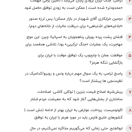
2
ترامپ: جنگ ایران بزودی پایان می‌یابد | تامین برخی مهمات
«محدودتر» شده است | ممکن است به زودی توافق حاصل شود
| ما ذخایر تقریبا نامحدود داریم
3
دومین خرابکاری آقای شهردار در بازار مسکن/ پس لرزه صدور
«ابلاغیه‌های اشتباهی» برای دریافت مالیات از خانه‌‌های دوم/
ممدانی زیر تیغ رفت
4
افشای پشت پرده یورش پناهجویان به اسپانیا/ چین: این موج
مهاجرت، یک عملیات «جنگ ترکیبی» بود/ تلاشی هدفمند برای
اعمال فشار بر دولت «پدرو سانچز»
5
موافقت عمان با چارچوپ یک توافق موقت با ایران برای
بازگشایی تنگه هرمز؟
6
پاسخ ترامپ به یک سوال مهم درباره ونس و روبیو/کدامیک در
نظرسنجی ها پیشتاز است؟
7
پیش‌شرط اصلاح قیمت بنزین | توکلی کاشی: اصلاحات
ساختاری از بخش‌هایی آغاز شود که به معیشت مردم فشار
وارد نکند
8
اکونومیست: پرداخت عوارض به ایران بهتر از ادامه تنش است |
کشورهای خلیج فارس باید در مورد هرمز با ایران به توافق
برسند | اعراب در مخمصهِ ترامپ گرفتار شده‌اند
9
ابوالفتح: حتی زمانی که می‌گوییم مذاکره نمی‌کنیم، در حال