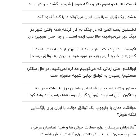
قیمت طلا با دو اهرم دلار و تنگه هرمز | شرط بازگشت خریداران به
بازار
هشدار یک ژنرال اسرائیلی: ایران می‌تواند ما را کاملاً نابود کند
نخستین بمب اتمی که در جنگ به کار گرفته شد/ وقتی شهر در
دیگ قیر می‌جوشید/ حالا بمب زنده است... و چه حس عجیبی دارد
که پشت سر تو باشد
اکونومیست: پرداخت عوارض به ایران بهتر از ادامه تنش است |
کشورهای خلیج فارس باید در مورد هرمز با ایران به توافق برسند |
اعراب در مخمصهِ ترامپ گرفتار شده‌اند
ابوالفتح: حتی زمانی که می‌گوییم مذاکره نمی‌کنیم، در حال مذاکره
هستیم/ رسیدن به توافق نهایی شبیه معجزه است
دستور ویژه ترامپ برای شناسایی عاملان درز اطلاعات محرمانه
پنتاگون | وال استریت ژورنال: گزارش رسانه‌ها ترامپ را دیوانه کرد |
ایران جسورتر می شود اگر...
موافقت عمان با چارچوپ یک توافق موقت با ایران برای بازگشایی
تنگه هرمز؟
آماده‌باش عربستان برای حملات حوثی ها و شبه نظامیان عراقی/
مقام سعودی: عربستان در تلاش برای کاهش تنش هاست