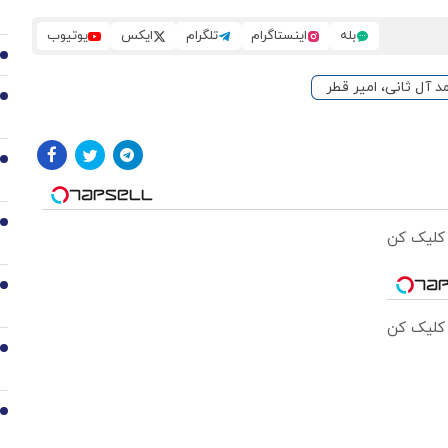
بله
اینستاگرام
تلگرام
ایکس
یوتیوب
2
 آل ثانی، امیر قطر
3
4
5
 کلیک کن
6
 کلیک کن
7
8