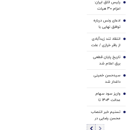
رئیس اتاق ایران:
با
سفید
1
اعزام ۳۰ هیات
ارسال
کننده
تجاری به کشورهای
از
خانگی
ادعای ونس درباره
مختلف/ ۶۰ هیات
2
داروخانه
توافق نهایی با
تجاری خارجی در
نزدیکت
ایران/ آمریکا به
ایران پذیرش شدند
انتقاد تند زیدآبادی
توافق تنگه هرمز
3
از باقر خرازی / علت
نزدیک شده است
این خنده‌های
تاریخ پایان قطعی
بانمک چیست؟/
4
برق اعلام شد
بگویید تا مردم هم
در این وانفسا شکم
سیدحسن خمینی
5
سیری بخندند!
داغدار شد
واریز سود سهام
6
عدالت ۱۴۰۴ تا
هفته دولت /
تسنیم خبر انتصاب
شورای عالی بورس
7
محسن رضایی در
خبر داد
شعام را حذف کرد