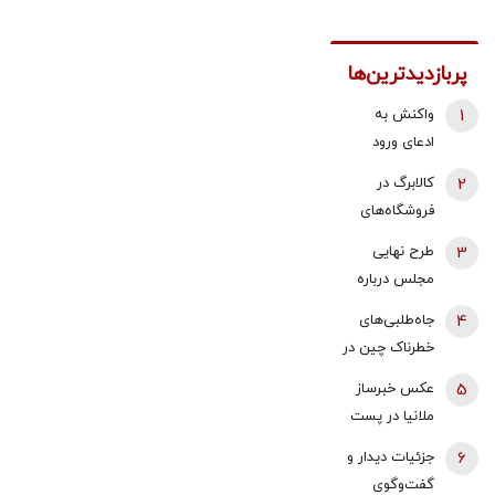
پربازدیدترین‌ها
1
واکنش به
ادعای ورود
هواگردها به
2
کالابرگ در
کشور ٣٠
فروشگاه‌های
دقیقه قبل از
بزرگ هم قطع
3
طرح نهایی
حمله به بیت
شد
مجلس درباره
رهبری/ رییس
افزایش قیمت
سازمان
4
جاه‌طلبی‌های
بنزین اعلام شد
هواپیمایی
خطرناک چین در
کشوری: کذب
سایه جنگ‌
5
عکس خبرساز
محض است/
ایران و اوکراین
ملانیا در پست
اگر چنین
| ۲۰۲۷؛ سال
جدید ترامپ /
گزارشی وجود
6
جزئیات دیدار و
سرنوشت‌ساز
منظور رئیس
داشت، خودمان
گفت‌وگوی
برای شی جین‌