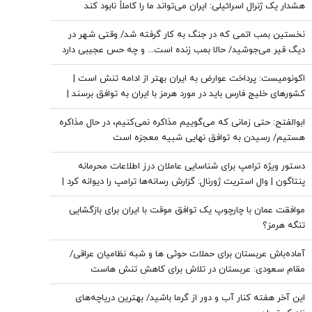
هشدار یک ژنرال اسرائیلی: ایران می‌تواند ما را کاملاً نابود کند
نخستین بمب اتمی که در جنگ به کار گرفته شد/ وقتی شهر در
دیگ قیر می‌جوشید/ حالا بمب زنده است... و چه حس عجیبی دارد
که پشت سر تو باشد
اکونومیست: پرداخت عوارض به ایران بهتر از ادامه تنش است |
کشورهای خلیج فارس باید در مورد هرمز با ایران به توافق برسند |
اعراب در مخمصهِ ترامپ گرفتار شده‌اند
ابوالفتح: حتی زمانی که می‌گوییم مذاکره نمی‌کنیم، در حال مذاکره
هستیم/ رسیدن به توافق نهایی شبیه معجزه است
دستور ویژه ترامپ برای شناسایی عاملان درز اطلاعات محرمانه
پنتاگون | وال استریت ژورنال: گزارش رسانه‌ها ترامپ را دیوانه کرد |
ایران جسورتر می شود اگر...
موافقت عمان با چارچوپ یک توافق موقت با ایران برای بازگشایی
تنگه هرمز؟
آماده‌باش عربستان برای حملات حوثی ها و شبه نظامیان عراقی/
مقام سعودی: عربستان در تلاش برای کاهش تنش هاست
این آخر هفته کنار آب و دور از گرما باشید/ بهترین دریاچه‌های