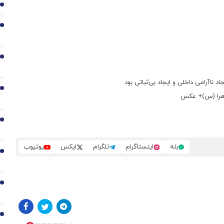
1
2
3
ناآرامی داخلی و ایجاد بی‌ثباتی بود
4
5
بله
اینستاگرام
تلگرام
ایکس
یوتیوب
6
7
8