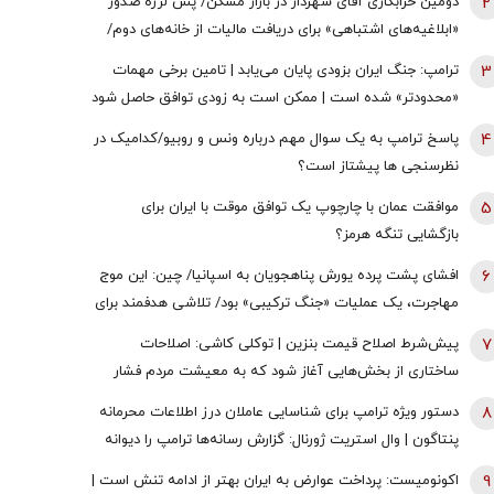
2
دومین خرابکاری آقای شهردار در بازار مسکن/ پس لرزه صدور
«ابلاغیه‌های اشتباهی» برای دریافت مالیات از خانه‌‌های دوم/
ممدانی زیر تیغ رفت
3
ترامپ: جنگ ایران بزودی پایان می‌یابد | تامین برخی مهمات
«محدودتر» شده است | ممکن است به زودی توافق حاصل شود
| ما ذخایر تقریبا نامحدود داریم
4
پاسخ ترامپ به یک سوال مهم درباره ونس و روبیو/کدامیک در
نظرسنجی ها پیشتاز است؟
5
موافقت عمان با چارچوپ یک توافق موقت با ایران برای
بازگشایی تنگه هرمز؟
6
افشای پشت پرده یورش پناهجویان به اسپانیا/ چین: این موج
مهاجرت، یک عملیات «جنگ ترکیبی» بود/ تلاشی هدفمند برای
اعمال فشار بر دولت «پدرو سانچز»
7
پیش‌شرط اصلاح قیمت بنزین | توکلی کاشی: اصلاحات
ساختاری از بخش‌هایی آغاز شود که به معیشت مردم فشار
وارد نکند
8
دستور ویژه ترامپ برای شناسایی عاملان درز اطلاعات محرمانه
پنتاگون | وال استریت ژورنال: گزارش رسانه‌ها ترامپ را دیوانه
کرد | ایران جسورتر می شود اگر...
9
اکونومیست: پرداخت عوارض به ایران بهتر از ادامه تنش است |