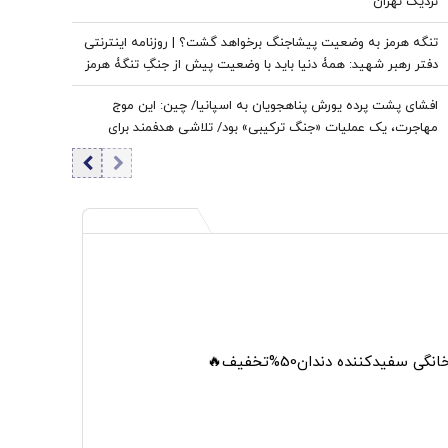
نزدیک تهران
تنگه هرمز به وضعیت پیشاجنگ برخواهد گشت؟ | روزنامه اینترنتی
دفتر رهبر شهید: همۀ دنیا باید با وضعیت پیش از جنگِ تنگۀ هرمز
خداحافظی کنند
افشای پشت پرده یورش پناهجویان به اسپانیا/ چین: این موج
مهاجرت، یک عملیات «جنگ ترکیبی» بود/ تلاشی هدفمند برای
اعمال فشار بر دولت «پدرو سانچز»
 سفیدکننده دندان50%تخفیف🔥