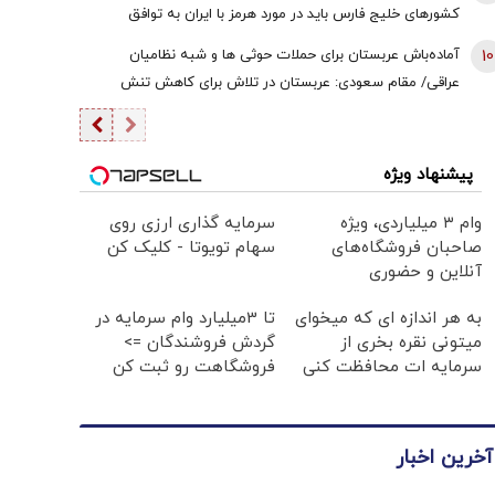
کشورهای خلیج فارس باید در مورد هرمز با ایران به توافق
برسند | اعراب در مخمصهِ ترامپ گرفتار شده‌اند
10
آماده‌باش عربستان برای حملات حوثی ها و شبه نظامیان
عراقی/ مقام سعودی: عربستان در تلاش برای کاهش تنش
هاست
پیشنهاد ویژه
وام ۳ میلیاردی، ویژه
سرمایه گذاری ارزی روی
صاحبان فروشگاه‌های
سهام تویوتا - کلیک کن
آنلاین و حضوری
به هر اندازه ای که میخوای
تا 3میلیارد وام سرمایه در
میتونی نقره بخری از
گردش فروشندگان =>
سرمایه ات محافظت کنی
فروشگاهت رو ثبت کن
آخرین اخبار