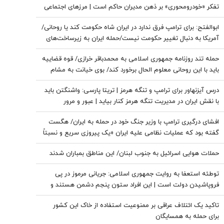
تفکر «خودرومحوری» بر ذهن مدیران حاکم است | مرزهای اجتماعی
بسیار پررنگ است
ابوالفتح: برای ترامپ فرق ندارد در ایران شاه حکومت کند یا روحانی/
آمریکا به دنبال تغییر حکومت نیست/حمله ایران به زیرساخت‌های
منطقه، کابوس آمریکا بود
حمله تند روزنامه جمهوری اسلامی به محمدباقر خرازی/ قوه قضاییه
باید با این روحانی معلوم الحال برخورد کند/ بوی خیانت به مشام
می‌رسد
درس آیزنهاور برای ترامپ و تنگه هرمز | تریتا پارسی: واشنگتن باید
با نقش ایران در مدیریت تنگه هرمز کنار بیاید | عبور و مرور
کشتی‌ها بدون تبعیض انجام شود
افشای درگیری ترامپ با وزیر جنگ خود در حمله به ایران/ هگست
گفته بود که عملیات نظامی علیه ایران «یک پیروزی‌ سریع و نسبتاً
آسان» خواهد بود/ کاخ سفید واکنش نشان داد
حملات هوایی اسرائیل به جنوب لبنان/ این مناطق بمباران شدند
توطئه استعفا به روایت جمهوری اسلامی: جریانی مرموز در پی
فروپاشیدن دولت است | این افراد ستون پنجم دشمن هستند و
باید با آنها برخورد قاطع کرد
تاکید یک ائتلاف عراقی بر ممنوعیت استفاده از خاک این کشور
برای حمله به همسایگان