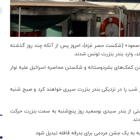
ن «صمود» (شکست حصر غزه)، امروز پس از آنکه چند روز گذشته
د، وارد بندر بنزرت تونس شدند.
ندن کمک‌های بشردوستانه و شکستن محاصره اسرائیل علیه نوار
یره اعلام کرد که صدها فعال از حدود ۵۰ کشور شب را در نزدیکی بندر بنزرت سپری خواهند کرد و صبح شنبه
بوجمعه»، عضو کاروان مذکور گفت که حدود ۲۰ کشتی از بندر سیدی بوسعید روز پنج‌شنبه به سمت بنزرت حرکت
ه به یک جشن مردمی برای بدرقه قافله تبدیل شود.
1