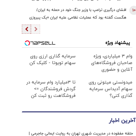
10
افشای درگیری ترامپ با وزیر جنگ خود در حمله به ایران/
هگست گفته بود که عملیات نظامی علیه ایران «یک پیروزی‌
سریع و نسبتاً آسان» خواهد بود/ کاخ سفید واکنش نشان داد
پیشنهاد ویژه
وام ۳ میلیاردی، ویژه
سرمایه گذاری ارزی روی
صاحبان فروشگاه‌های
سهام تویوتا - کلیک کن
آنلاین و حضوری
میدونستی میتونی روی
تا 3میلیارد وام سرمایه در
سهام آدیداس سرمایه
گردش فروشندگان =>
گذاری کنی؟
فروشگاهت رو ثبت کن
آخرین اخبار
حلقه مفقوده در مدیریت شهری تهران به روایت ایمانی جاجرمی |