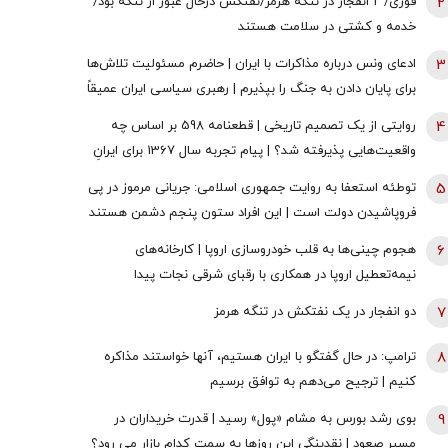
2
فوری/ ۲ انفجار در تنگه هرمز/نفتکش درحال عبور از تنگه بود/
خدمه و کشتی در سلامت هستند
3
ادعای ونس درباره مذاکرات با ایران | حاضرم مسئولیت تلاش‌ها
برای پایان دادن به جنگ را بپذیرم | رهبری سیاسی ایران عمیقاً
دچار اختلاف است | ایرانی‌ها افراد فوق‌العاده دشواری هستند
4
روایتی از یک تصمیم تاریخی | قطعنامه 598 بر اساس چه
واقعیت‌هایی پذیرفته شد؟ | پیام تجربه سال 1367 برای ایرانِ
سال 1405
5
توطئه استعفا به روایت جمهوری اسلامی: جریانی مرموز در پی
فروپاشیدن دولت است | این افراد ستون پنجم دشمن هستند
و باید با آنها برخورد قاطع کرد
6
هجوم چینی‌ها به قلب خودروسازی اروپا | کارخانه‌های
نیمه‌تعطیل اروپا در همکاری با رقبای شرقی نجات پیدا
می‌کنند؟
7
دو انفجار در یک نفتکش در تنگه هرمز
8
ترامپ: در حال گفتگو با ایران هستیم، آنها خواستند مذاکره
کنیم | ترجیح می‌دهم به توافق برسیم
9
بوی رشد بورس به مشام «پول» رسید | قدرت خریداران در
مسیر صعود | نقدینگی این روزها به سمت کدام بازار می رود؟