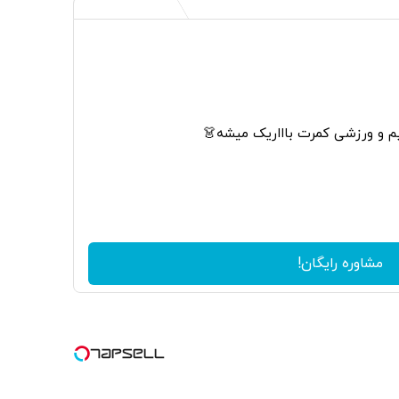
م و ورزشی کمرت باااریک میشه👗
مشاوره رایگان!