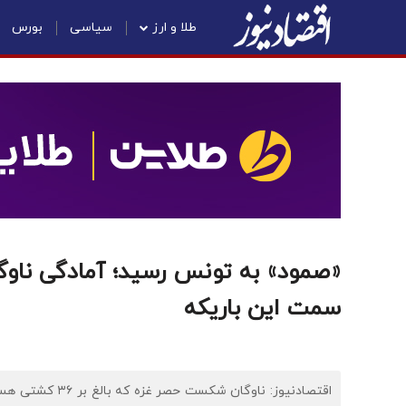
طلا و ارز
سیاسی
بورس
«صمود» به تونس رسید؛ آمادگی ناو
سمت این باریکه
اقتصادنیوز: ناوگ