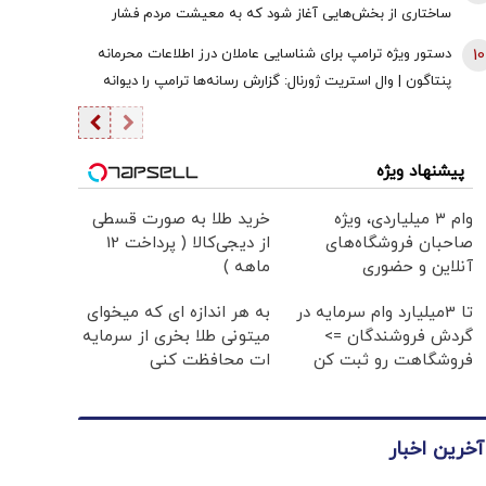
ساختاری از بخش‌هایی آغاز شود که به معیشت مردم فشار
وارد نکند
10
دستور ویژه ترامپ برای شناسایی عاملان درز اطلاعات محرمانه
پنتاگون | وال استریت ژورنال: گزارش رسانه‌ها ترامپ را دیوانه
کرد | ایران جسورتر می شود اگر...
پیشنهاد ویژه
وام ۳ میلیاردی، ویژه
خرید طلا به صورت قسطی
صاحبان فروشگاه‌های
از دیجی‌کالا ( پرداخت 12
آنلاین و حضوری
ماهه )
تا 3میلیارد وام سرمایه در
به هر اندازه ای که میخوای
گردش فروشندگان =>
میتونی طلا بخری از سرمایه
فروشگاهت رو ثبت کن
ات محافظت کنی
آخرین اخبار