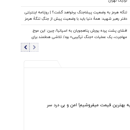
نزدیک تهران
تنگه هرمز به وضعیت پیشاجنگ برخواهد گشت؟ | روزنامه اینترنتی
دفتر رهبر شهید: همۀ دنیا باید با وضعیت پیش از جنگِ تنگۀ هرمز
خداحافظی کنند
افشای پشت پرده یورش پناهجویان به اسپانیا/ چین: این موج
مهاجرت، یک عملیات «جنگ ترکیبی» بود/ تلاشی هدفمند برای
اعمال فشار بر دولت «پدرو سانچز»
به بهترین قیمت میفروشیم! امن و بی درد سر