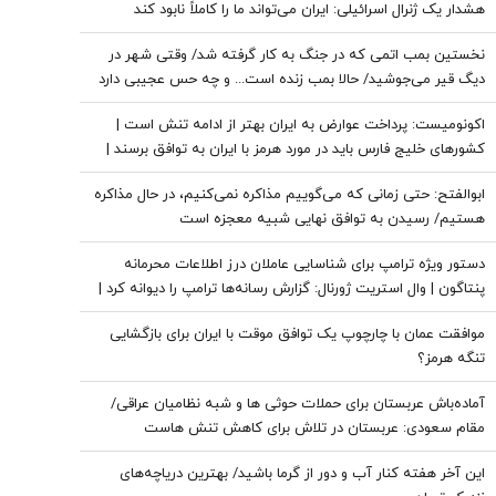
هشدار یک ژنرال اسرائیلی: ایران می‌تواند ما را کاملاً نابود کند
نخستین بمب اتمی که در جنگ به کار گرفته شد/ وقتی شهر در
دیگ قیر می‌جوشید/ حالا بمب زنده است... و چه حس عجیبی دارد
که پشت سر تو باشد
اکونومیست: پرداخت عوارض به ایران بهتر از ادامه تنش است |
کشورهای خلیج فارس باید در مورد هرمز با ایران به توافق برسند |
اعراب در مخمصهِ ترامپ گرفتار شده‌اند
ابوالفتح: حتی زمانی که می‌گوییم مذاکره نمی‌کنیم، در حال مذاکره
هستیم/ رسیدن به توافق نهایی شبیه معجزه است
دستور ویژه ترامپ برای شناسایی عاملان درز اطلاعات محرمانه
پنتاگون | وال استریت ژورنال: گزارش رسانه‌ها ترامپ را دیوانه کرد |
ایران جسورتر می شود اگر...
موافقت عمان با چارچوپ یک توافق موقت با ایران برای بازگشایی
تنگه هرمز؟
آماده‌باش عربستان برای حملات حوثی ها و شبه نظامیان عراقی/
مقام سعودی: عربستان در تلاش برای کاهش تنش هاست
این آخر هفته کنار آب و دور از گرما باشید/ بهترین دریاچه‌های