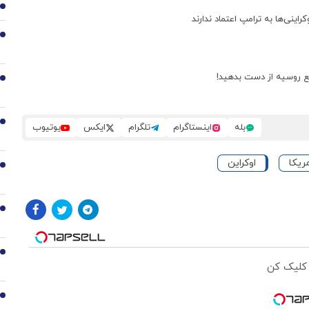
1
اینی‌ها به ترامپ اعتماد ندارند
2
نفع روسیه از دست بدهید!
3
4
بله
اینستاگرام
تلگرام
ایکس
یوتیوب
ریکا
اوکراین
5
6
7
 کلیک کن
8