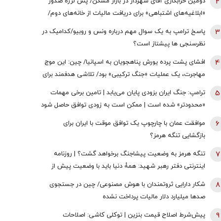
2
دومین خرابکاری آقای شهردار در بازار مسکن/ پس لرزه صدور
«ابلاغیه‌های اشتباهی» برای دریافت مالیات از خانه‌‌های دوم/
ممدانی زیر تیغ رفت
3
پاسخ ترامپ به یک سوال مهم درباره ونس و روبیو/کدامیک در
نظرسنجی ها پیشتاز است؟
4
افشای پشت پرده یورش پناهجویان به اسپانیا/ چین: این موج
مهاجرت، یک عملیات «جنگ ترکیبی» بود/ تلاشی هدفمند برای
اعمال فشار بر دولت «پدرو سانچز»
5
ترامپ: جنگ ایران بزودی پایان می‌یابد | تامین برخی مهمات
«محدودتر» شده است | ممکن است به زودی توافق حاصل شود
| ما ذخایر تقریبا نامحدود داریم
6
موافقت عمان با چارچوپ یک توافق موقت با ایران برای
بازگشایی تنگه هرمز؟
7
تنگه هرمز به وضعیت پیشاجنگ برخواهد گشت؟ | روزنامه
اینترنتی دفتر رهبر شهید: همۀ دنیا باید با وضعیت پیش از
جنگِ تنگۀ هرمز خداحافظی کنند
8
شکار دارایی ثروتمندان با هوش مصنوعی/ چین در جستجوی
صدها میلیارد دلار مالیات پرداخت نشده
9
پیش‌شرط اصلاح قیمت بنزین | توکلی کاشی: اصلاحات