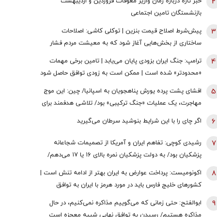
2
خبر تازه درباره زمان واریز معوقات فروردین و اردیبهشت
بازنشستگان تامین اجتماعی
3
پیش‌شرط اصلاح قیمت بنزین | توکلی کاشی: اصلاحات
ساختاری از بخش‌هایی آغاز شود که به معیشت مردم فشار
وارد نکند
4
ترامپ: جنگ ایران بزودی پایان می‌یابد | تامین برخی مهمات
«محدودتر» شده است | ممکن است به زودی توافق حاصل شود
| ما ذخایر تقریبا نامحدود داریم
5
افشای پشت پرده یورش پناهجویان به اسپانیا/ چین: این موج
مهاجرت، یک عملیات «جنگ ترکیبی» بود/ تلاشی هدفمند برای
اعمال فشار بر دولت «پدرو سانچز»
6
اگر چای را با این شرایط بنوشید سرطان می‌گیرید
7
رشیدی کوچی: تفاهم ایران و آمریکا از تصمیمات شجاعانه
پزشکیان بود/ به دولت پزشکیان نمره بالای ۱۶ یا ۱۷ می‌دهم/
یقین بدانید اگر هر فرد دیگری جای پزشکیان بود، کشور با
8
اکونومیست: پرداخت عوارض به ایران بهتر از ادامه تنش است |
مشکلات بزرگی روبه‌رو می‌شد/ اگر جلیلی رئیس‌جمهور
کشورهای خلیج فارس باید در مورد هرمز با ایران به توافق
می‌شد...
برسند | اعراب در مخمصهِ ترامپ گرفتار شده‌اند
9
ابوالفتح: حتی زمانی که می‌گوییم مذاکره نمی‌کنیم، در حال
مذاکره هستیم/ رسیدن به توافق نهایی شبیه معجزه است