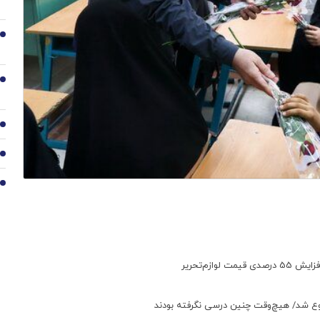
6
7
8
9
10
ازم‌تحریر
شروع شد/ هیچ‌وقت چنین درسی نگرفته بودند