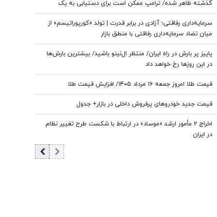
گذشته ظاهر شده/ ترامپ ممکن است برای دستیابی به یک
پیروزی نمادین پیش از انتخابات میان‌دوره‌ای کنگره، به عملیات
سرمایه‌داری رفاقتی؛ آزادی در برابر قدرت | تولد «کورپوراتیسم» از
زمینی روی بیاورد
میان تضاد سرمایه‌داری رفاقتی با منطق بازار
پاییز پر بارش در راه ایران/ منتظر ال‌نینو باشید/ بیشترین بارش‌ها
در این روزها رخ خواهد داد
قیمت طلا امروز جمعه ۱۶ مرداد ۱۴۰۵/ افزایش قیمت طلا
قیمت جدید خودروهای پرفروش داخلی در بازار+ جدول
اخراج 2 مأمور ارشد «موساد» در ارتباط با شکست طرح تغییر نظام
در ایران