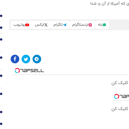
 که آمریکا از آن رد شد!
2
بله
اینستاگرام
تلگرام
ایکس
یوتیوب
3
4
5
6
 کلیک کن
7
 کلیک کن
8
9