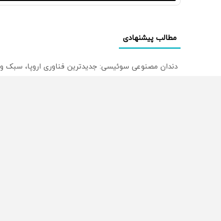
مطالب پیشنهادی
دندان مصنوعی سوئیسی: جدیدترین فناوری اروپا، سبک و
ترید EURUSD با اسپرد از صفر پیپ
میدونستی میتونی روی سهام آدیداس سرمایه گذاری کنی
از سراسر وب
محصولی که می‌خواستی رو
محصولی که می‌خواستی رو
در شکفت انگیز دیجی‌کالا بخر
در شگفت انگیز دیجی‌کالا ب
!
!