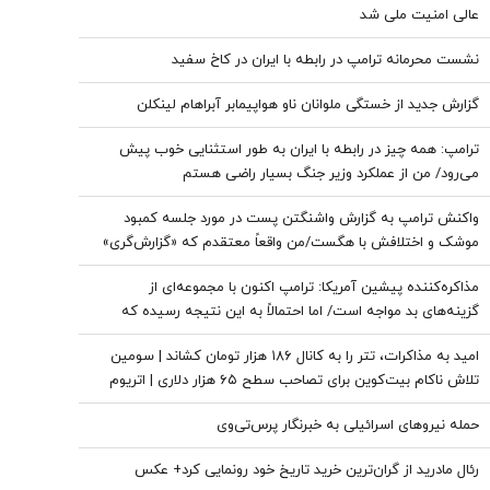
عالی امنیت ملی شد
نشست محرمانه ترامپ در رابطه با ایران در کاخ سفید
گزارش جدید از خستگی ملوانان ناو هواپیمابر آبراهام لینکلن
ترامپ: همه چیز در رابطه با ایران به طور استثنایی خوب پیش
می‌رود/ من از عملکرد وزیر جنگ بسیار راضی هستم
واکنش ترامپ به گزارش واشنگتن پست در مورد جلسه کمبود
موشک و اختلافش با هگست/من واقعاً معتقدم که «گزارش‌گری»
دروغین آنها خیانت‌آمیز است! + عکس
مذاکره‌کننده پیشین آمریکا: ترامپ اکنون با مجموعه‌ای از
گزینه‌های بد مواجه است/ اما احتمالاً به این نتیجه رسیده که
نمی‌تواند این جنگ را برای همیشه ادامه دهد
امید به مذاکرات، تتر را به کانال ۱۸۶ هزار تومان کشاند | سومین
تلاش ناکام بیت‌کوین برای تصاحب سطح ۶۵ هزار دلاری | اتریوم
سبزپوش ماند، کاردانو در صدر بازدهی بازار
حمله نیروهای اسرائیلی به خبرنگار پرس‌تی‌وی
رئال مادرید از گران‌ترین خرید تاریخ خود رونمایی کرد+ عکس