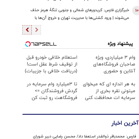
نمی‌توانید واردات انجام دهید
10
خبرگزاری فارس: کریدورهای شمالی و جنوبی تنگۀ هرمز حذف
می‌شوند | ورود کشتی‌ها با مدیریت تهران و خروج آن‌ها با
مدیریت مشترک تهران و مسقط خواهد بود | عوارض برای گذر از
تنگه در قالب بهای خدمات است
پیشنهاد ویژه
وام ۳ میلیاردی، ویژه
استعلام خلافی خودرو قبل
صاحبان فروشگاه‌های
از توقیف شرط عقل است!
آنلاین و حضوری
(دریافت خلافی با جزییات)
به هر اندازه ای که میخوای
تا 3میلیارد وام سرمایه در
میتونی نقره بخری از
گردش فروشندگان =>
سرمایه ات محافظت کنی
فروشگاهت رو ثبت کن
آخرین اخبار
فارس: محمدباقر ذوالقدر استعفا داد/ محسن رضایی دبیر شورای