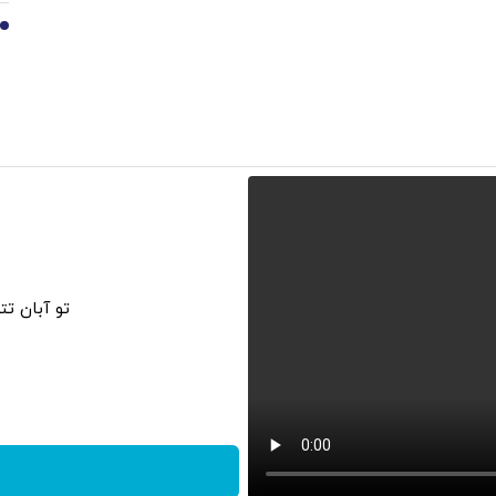
10
تو آبان ت