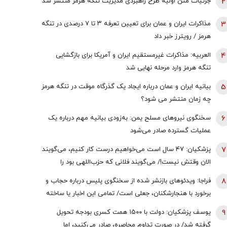
2
جزئیات متن اولیۀ طرح راهبردی مدیریت تنگه هرمز منتشر شد
3
مذاکرات ایران و عمان برای تعیین تعرفه ۳ تا ۷ درصدی در تنگه
هرمز / رویترز خبر داد
4
العربیه: مذاکرات غیرمستقیم ایران و آمریکا برای بازگشایی
تنگه هرمز وارد مرحله نهایی شد
5
بیانیه ایران و عمان درباره ایجاد یک گذرگاه موقت در تنگه هرمز
چه زمان منتشر می شود؟
6
سخنگوی نیروهای مسلح یمن: به‌زودی بیانیه مهم درباره یک
عملیات گسترده صادر می‌شود
7
پزشکیان: ۴۷ سال است می‌خواهیم درست کار کنیم، می‌گویند
الان وقتش نیست!/ می‌گویند فلانی که حزب‌اللهی بود را
برداشتی! + فیلم
8
فراجا: ویدئوهای بازنشر شده از سخنگوی پلیس درباره حجاب و
برخورد با هنجارشکنان، جعلی است/ تمامی این اخبار یا ساخته
هوش مصنوعی هستند یا به گذشته تعلق دارند
9
یوسف پزشکیان: دولت با ۱۵۰۰ همت کسری بودجه تحویل
گرفته شد/ در صورت تداوم محاصره، صادر می‌کنید، اما