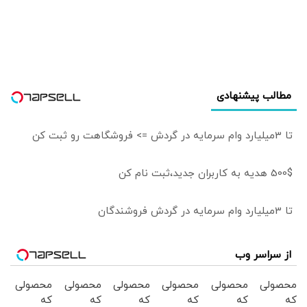
اجتناب ناپذیر
زدن تنگه برای نفت
هستند؟
است/ بدون اصلاح
خام
سیاست‌های کلان،
بانک مرکزی به
تنهایی قادر به مهار
تورم نیست
مطالب پیشنهادی
تا 3میلیارد وام سرمایه در گردش => فروشگاهت رو ثبت کن
500$ هدیه به کاربران جدید،ثبت نام کن
تا 3میلیارد وام سرمایه در گردش فروشندگان
از سراسر وب
محصولی
محصولی
محصولی
محصولی
محصولی
محصولی
که
که
که
که
که
که