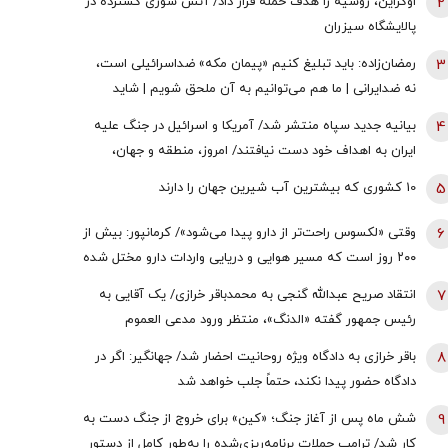
2
اوکراین، روسیه را هدف حمله قرار داد/ آتش سوزی گسترده در
پالایشگاه سیزران
3
رمضان‌زاده: باید تبلیغ کنیم «پیمان مکه» ضداسرائیلی است،
نه ضدایرانی | ما هم می‌توانیم به آن ملحق شویم | شاید
تندروها با حضور ایران در این پیمان مخالفت کنند اما...
4
بیانیه جدید سپاه منتشر شد/ آمریکا و اسرائیل در جنگ علیه
ایران به اهداف خود دست نیافتند/ امروز، منطقه و جهان،
شاهد یکی از پیچیده ترین نبردهای تاریخی معاصر است
5
10 کشوری که بیشترین آب شیرین جهان را دارند
6
وقتی «لکسوس راحت‌تر از دارو پیدا می‌شود»/ کرمانپور: بیش از
۲۰۰ روز است که مسیر هوایی و دریایی واردات دارو مختل شده
است / نخستین قربانی هر جنگ، سلامت مردم است
7
انتقاد صریح عبدالله گنجی به محمدباقر خرازی/ یک آقایی به
رئیس جمهور گفته «الدنگ»، منتظر ورود مدعی العموم
هستیم/ اگر کسی به سران قوا توهین کند مگر طبق قانون
8
باقر خرازی به دادگاه ویژه روحانیت احضار شد/ جهانگیر: اگر در
قوه قضائیه ورود نمی‌کند؟
دادگاه حضور پیدا نکند، حتماً جلب خواهد شد
9
شش ماه پس از آغاز جنگ؛ «کین» برای خروج از جنگ دست به
کار شد/ ترامپ حملات برنامه‌ریزی‌شده را به‌طور کامل از دستور