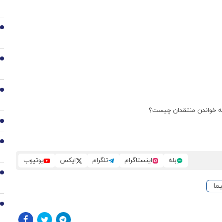
2
3
4
مه خواندن منتقدان چیست؟
5
6
بله
اینستاگرام
تلگرام
ایکس
یوتیوب
7
ما
8