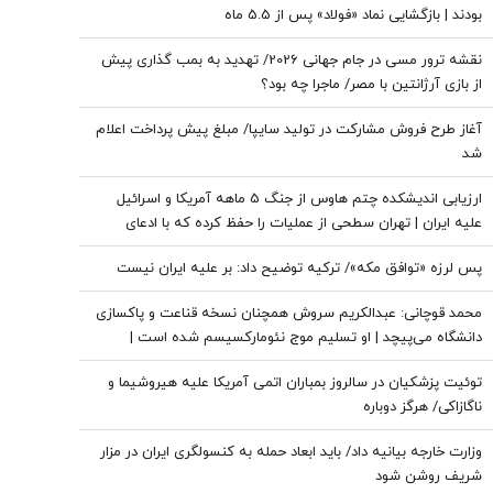
بودند | بازگشایی نماد «فولاد» پس از 5.5 ماه
نقشه ترور مسی در جام جهانی 2026/ تهدید به بمب گذاری پیش
از بازی آرژانتین با مصر/ ماجرا چه بود؟
آغاز طرح فروش مشارکت در تولید سایپا/ مبلغ پیش پرداخت اعلام
شد
ارزیابی اندیشکده چتم هاوس از جنگ 5 ماهه آمریکا و اسرائیل
علیه ایران | تهران سطحی از عملیات را حفظ کرده که با ادعای
نزدیک بودن پایان ذخایر تسلیحاتی آن همخوانی ندارد | ایران راهبرد
پس لرزه «توافق مکه»/ ترکیه توضیح داد: بر علیه ایران نیست
«فرسایش راهبردی» را دنبال می‌کند
محمد قوچانی: عبدالکریم سروش همچنان نسخه قناعت و پاکسازی
دانشگاه می‌پیچد | او تسلیم موج نئومارکسیسم شده است |
سروش به زبان چپ سخن می‌گوید و نظام بازار آزاد رقابتی را با
توئیت پزشکیان در سالروز بمباران اتمی آمریکا علیه هیروشیما و
برچسب کاپیتالیسم توضیح می‌دهد
ناگازاکی/ هرگز دوباره
وزارت خارجه بیانیه داد/ باید ابعاد حمله به کنسولگری ایران در مزار
شریف روشن شود