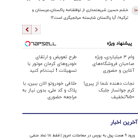
کار خارج نکرده/ گزینه عملیات زمینی وجود دارد؛ اما کسی
10
خشم حسین شریعتمداری از توافقنامه پاکستان،عربستان و
خواستار آن نیست
ترکیه/ آیا پاکستان شایسته میانجیگری است؟!
پیشنهاد ویژه
وام ۳ میلیاردی، ویژه
طرح تعویض و ارتقای
صاحبان فروشگاه‌های
خودروهای کرمان موتور با
آنلاین و حضوری
تسهیلات ❗ ثبت‌نام کنید
نجات دهنده شما از پیری!
خلافی خودروتو الان ببین، با
کرم جوانساز جلبک
پلاک و کد ملی، بدون نیاز به
50%تخفیف
مراجعه حضوری
آخرین اخبار
ورود 9 همت پول به بورس در معاملات امروز | فقط 18 نماد منفی