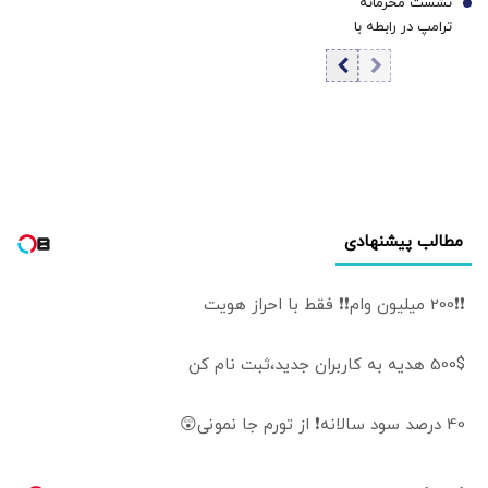
نشست محرمانه
شورای عالی امنیت
7
ترامپ در رابطه با
ملی شد
ایران در کاخ سفید
مطالب پیشنهادی
❗❗200 میلیون وام❗❗ فقط با احراز هویت
500$ هدیه به کاربران جدید،ثبت نام کن
40 درصد سود سالانه❗ از تورم جا نمونی😲