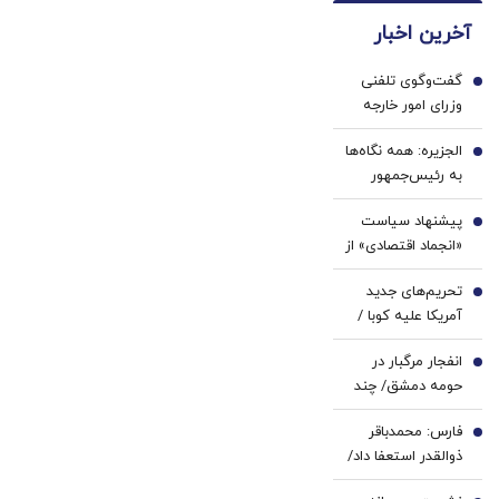
دندان
شاسی
دندان!
آخرین اخبار
پزشکی
بلند
خرید40%تخفیف
با پک
برقی
گفت‌وگوی تلفنی
سفید
ایران
1
وزرای امور خارجه
کننده
ایران و موریتانی
خانگی
الجزیره: همه نگاه‌ها
2
به رئیس‌جمهور
ترامپ دوخته شده/
پیشنهاد سیاست
توپ از زمین ایران
3
«انجماد اقتصادی» از
و عمان خارج شده و
سوی یک
اکنون به زمین
تحریم‌های جدید
اقتصاددان |
4
آمریکا افتاده است
آمریکا علیه کوبا /
اساسی‌ترین وظیفه
روبیو بیانیه داد
بانک مرکزی
انفجار مرگبار در
5
سیاست پولی است
حومه دمشق/ چند
| اولویت‌های بانک
نفر کشته و زخمی
مرکزی در شرایط
فارس: محمدباقر
شدند
6
فعلی
ذوالقدر استعفا داد/
محسن رضایی دبیر