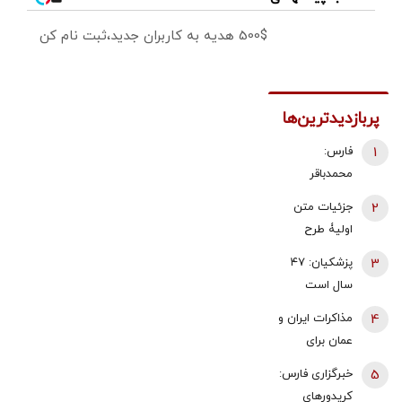
500$ هدیه به کاربران جدید،ثبت نام کن
پربازدیدترین‌ها
1
فارس:
محمدباقر
ذوالقدر استعفا
2
جزئیات متن
داد/ محسن
اولیۀ طرح
رضایی دبیر
راهبردی
3
پزشکیان: ۴۷
شورای عالی
مدیریت تنگه
سال است
امنیت ملی شد
هرمز منتشر
می‌خواهیم
4
مذاکرات ایران و
شد
درست کار
عمان برای
کنیم، می‌گویند
تعیین تعرفه ۳
5
خبرگزاری فارس:
الان وقتش
تا ۷ درصدی در
کریدورهای
نیست!/