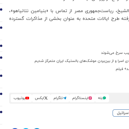
الشیخ، ریاست‌جمهوری مصر از تماس با «بنیامین نتانیاهو»،
2
فته طرح ایالات متحده به عنوان بخشی از مذاکرات گسترده
3
4
5
ادی اسرا و از بین‌بردن موشک‌های بالستیک ایران متمرکز شدیم
د+ فیلم
6
7
بله
اینستاگرام
تلگرام
ایکس
یوتیوب
رائیل
8