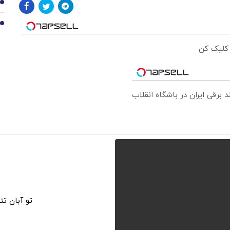
9
10
 کلیک کن
تو آبان ت