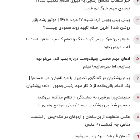
2
خبر انتصاب محسن رضایی به دبیری شعام تکذیب شد؟/
توضیح مهم خبرگزاری فارس
3
پیش بینی بورس فردا شنبه 17 مرداد 1405 | موتور رشد بازار
روشن شد | آخرین حلقه تایید روند صعودی چیست؟
4
علم‌الهدی: هرکس می‌گوید جنگ را تمام کنیم یا منافق است یا
قلب مریض دارد
5
ادعای مهم محسن رفیقدوست درباره بمب اتم: می‌توانیم
بسازیم، اما نمی‌سازیم+فیلم
6
پیام پزشکیان در گفتگوی تصویری با مرد نامرئی: من هستم! |
یک اقدام باقی‌مانده از 5 کار مهم رئیس‌جمهور | «نه» پزشکیان
به مجریان گوش به فرمان جبلی و جلیلی!
7
حقیقت‌پور: عراقچی به نمایندگی از نظام مذاکره می‌کند؛
تصمیم شخصی پزشکیان نیست/ برخی مواضع رهبری را
گزینشی می‌پذیرند
8
عکس متفاوت از بن‌سلمان و اردوغان در مکه/پس از نشست
دفاعی چه گذشت؟+ عکس
9
آسمان قم فردا تیره و تار می‌شود