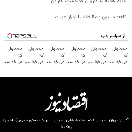
500$ هدیه به کاربران جدید،ثبت نام کن
❗❗200 میلیون وام❗❗ فقط با احراز هویت
از سراسر وب
محصولی
محصولی
محصولی
محصولی
محصولی
محصولی
که
که
که
که
که
که
می‌خواستی
می‌خواستی
می‌خواستی
می‌خواستی
می‌خواستی
می‌خواستی
رو در
رو در
رو در
رو در
رو در
رو در
شکفت
شگفت
شکفت
شگفت
شکفت
شکفت
انگیز
انگیز
انگیز
انگیز
انگیز
انگیز
دیجی‌کالا
دیجی‌کالا
دیجی‌کالا
دیجی‌کالا
دیجی‌کالا
دیجی‌کالا
بخر !
بخر !
بخر !
بخر !
بخر !
بخر !
آدرس: تهران - خیابان قائم مقام فراهانی - خیابان شهید محمدی خدری (شاهین)
پلاک ۵