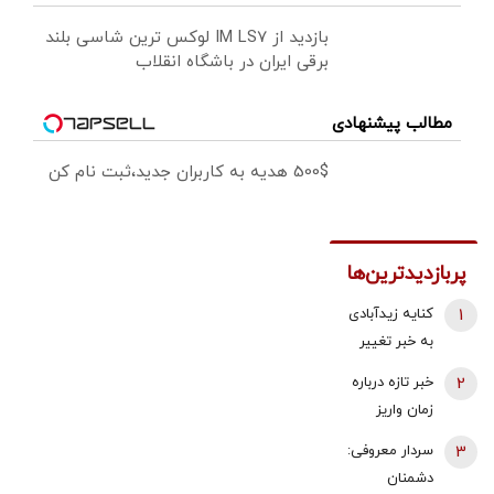
بازدید از IM LS7 لوکس ترین شاسی بلند
برقی ایران در باشگاه انقلاب
مطالب پیشنهادی
500$ هدیه به کاربران جدید،ثبت نام کن
پربازدیدترین‌ها
1
کنایه زیدآبادی
به خبر تغییر
دبیر شورای
2
خبر تازه درباره
عالی امنیت
زمان واریز
ملی/ انگار
معوقات
3
سردار معروفی:
محمدباقر خرازی
فروردین و
دشمنان
خیلی هم از
اردیبهشت