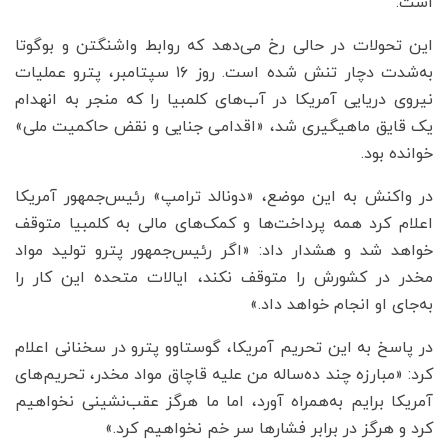
است.
این تحولات در حالی رخ می‌دهد که روابط واشنگتن و بوگوتا
به‌شدت دچار تنش شده است. روز ۱۶ سپتامبر، پترو عملیات
نیروی دریایی آمریکا در آب‌های کلمبیا را که منجر به انهدام
یک قایق ماهیگیری شد، «اقدامی جنایی و نقض حاکمیت ملی»
خوانده بود.
در واکنش به این موضع، «دونالد ترامپ» رئیس‌جمهور آمریکا
اعلام کرد همه پرداخت‌ها و کمک‌های مالی به کلمبیا متوقف
خواهد شد و هشدار داد: «اگر رئیس‌جمهور پترو تولید مواد
مخدر در کشورش را متوقف نکند، ایالات متحده این کار را
به‌جای او انجام خواهد داد.»
در پاسخ به این تحریم آمریکا، گوستاوو پترو در سخنانی اعلام
کرد: «مبارزه چند ده‌ساله من علیه قاچاق مواد مخدر، تحریم‌های
آمریکا برایم به‌همراه آورد، اما ما هرگز عقب‌نشینی نخواهیم
کرد و هرگز در برابر فشارها سر خم نخواهیم کرد.»