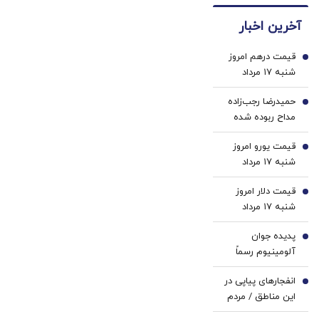
توضیح می‌دهد
پی | در
🇮🇷
آخرین اخبار
۴ قسط
این
بدون
دکتر
قیمت درهم امروز
سود و
کرم
1
شنبه ۱۷ مرداد
کارمزد!
ترمیم
۱۴۰۵/ افزایش
کننده
حمیدرضا رجب‌زاده
قیمت درهم
2
23
مداح ربوده شده
روزه
کیست و چگونه به
ساخت!
قیمت یورو امروز
قتل رسید؟
3
شنبه ۱۷ مرداد
۱۴۰۵/ افزایش
قیمت دلار امروز
قیمت یورو
4
شنبه ۱۷ مرداد
۱۴۰۵/ افزایش
پدیده جوان
قیمت دلار
5
آلومینیوم رسماً
پرسپولیسی شد
انفجارهای پیاپی در
6
این مناطق / مردم
آماده باشند