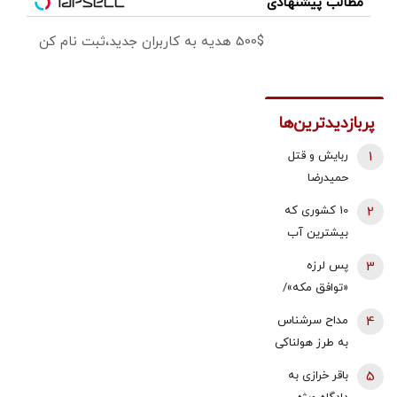
مطالب پیشنهادی
500$ هدیه به کاربران جدید،ثبت نام کن
پربازدیدترین‌ها
1
ربایش و قتل
حمیدرضا
رجب‌زاده تایید
2
10 کشوری که
شد/ ارسال
بیشترین آب
ویدئویی از
شیرین جهان را
3
پس لرزه
لحظه قتل او
دارند
«توافق مکه»/
برای
ترکیه توضیح
خانواده‌اش+
4
مداح سرشناس
داد: بر علیه
عکس
به طرز هولناکی
ایران نیست
به قتل رسید /
5
باقر خرازی به
فیلم جنایت