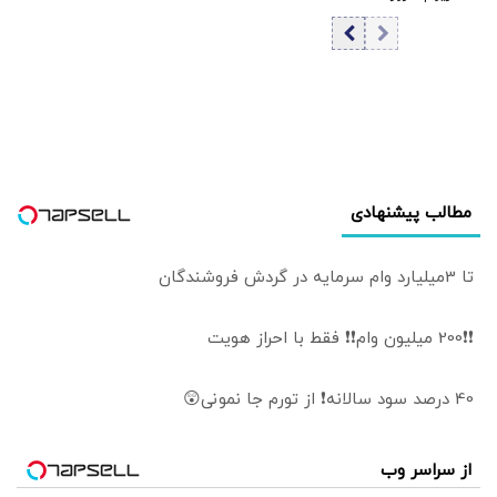
پنجشنبه ۱۵ مرداد
۱۴۰۵/ کاهش
قیمت بیت‌کوین
مطالب پیشنهادی
تا 3میلیارد وام سرمایه در گردش فروشندگان
❗❗200 میلیون وام❗❗ فقط با احراز هویت
40 درصد سود سالانه❗ از تورم جا نمونی😲
از سراسر وب