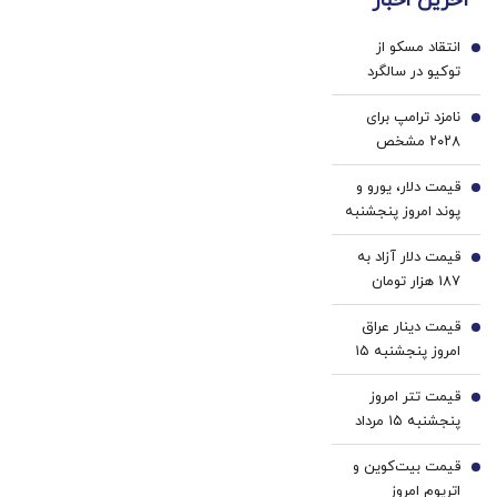
آخرین اخبار
این
پزشکی
دکتر
با پک
انتقاد مسکو از
کرم
سفید
1
توکیو در سالگرد
ترمیم
کننده
هیروشیما/ مدودف:
کننده
خانگی
نامزد ترامپ برای
ژاپن تابع
2
23
۲۰۲۸ مشخص
آمریکاست
روزه
شد؟/ روایت تازه از
ساخت!
قیمت دلار، یورو و
حمایت او از جی‌دی
3
پوند امروز پنجشنبه
ونس
۱۵ مرداد 1405/
قیمت دلار آزاد به
کاهش قیمت دلار و
4
187 هزار تومان
یورو
رسید
قیمت دینار عراق
5
امروز پنجشنبه ۱۵
مرداد 1405/ کاهش
قیمت تتر امروز
قیمت دینار
6
پنجشنبه ۱۵ مرداد
1405 / کاهش
قیمت بیت‌کوین و
قیمت تتر
7
اتریوم امروز